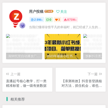
用户投稿
关注
2.9W+
0
3
875W+
当我们懂得珍惜平凡的幸福时，就已经成了人生的赢家
闹钟托管自动播放广告，单机5-10，无需人工操作
2023年最新小红书成人电商项目，简单易操作【详细教程】
上一篇
下一篇
直播起号核心教学，打一类
【亲测有效】抖音首登跳核
精准标签，做一级有效数据
对方法，抓住机会，谁也不
知道口子什么时候关
相关推荐