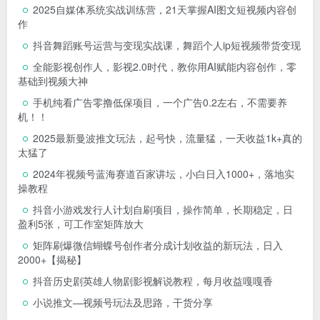
2025自媒体系统实战训练营，21天掌握AI图文短视频内容创
作
抖音舞蹈账号运营与变现实战课，舞蹈个人ip短视频带货变现
全能影视创作人，影视2.0时代，教你用AI赋能内容创作，​零
基础到视频大神
手机纯看广告零撸低保项目，一个广告0.2左右，不需要养
机！！
2025最新曼波推文玩法，起号快，流量猛，一天收益1k+真的
太猛了
2024年视频号蓝海赛道百家讲坛，小白日入1000+，落地实
操教程
抖音小游戏发行人计划自刷项目，操作简单，长期稳定，日
盈利5张，可工作室矩阵放大
矩阵刷爆微信蝴蝶号创作者分成计划收益的新玩法，日入
2000+【揭秘】
抖音历史剧英雄人物剧影视解说教程，每月收益嘎嘎香
小说推文—视频号玩法及思路，干货分享