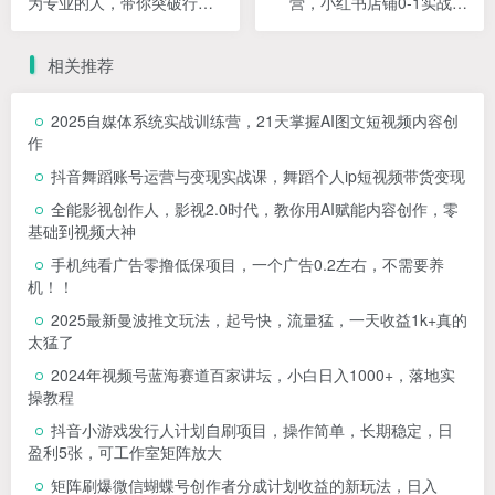
为专业的人，带你突破行动
营，小红书店铺0-1实战教
局限，快速成长
学，手把手教会你如何运营
一个店铺
相关推荐
2025自媒体系统实战训练营，21天掌握AI图文短视频内容创
作
抖音舞蹈账号运营与变现实战课，舞蹈个人ip短视频带货变现
全能影视创作人，影视2.0时代，教你用AI赋能内容创作，​零
基础到视频大神
手机纯看广告零撸低保项目，一个广告0.2左右，不需要养
机！！
2025最新曼波推文玩法，起号快，流量猛，一天收益1k+真的
太猛了
2024年视频号蓝海赛道百家讲坛，小白日入1000+，落地实
操教程
抖音小游戏发行人计划自刷项目，操作简单，长期稳定，日
盈利5张，可工作室矩阵放大
矩阵刷爆微信蝴蝶号创作者分成计划收益的新玩法，日入