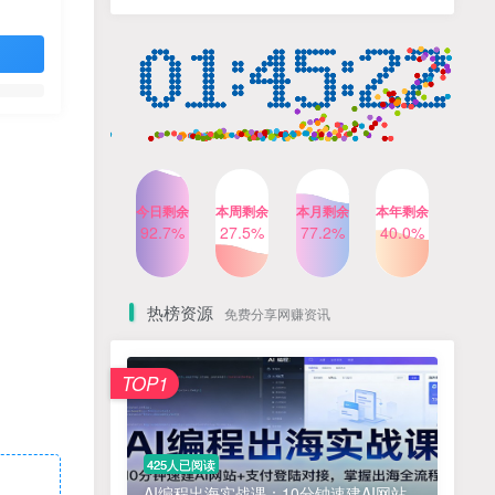
人出镜，不需要拍摄【更新
4个月前
424人已阅读
26年3月】
小红书笔记带货课，流量电
TOP4
商新机会，抓住小红书的流
量红利(更新26年2月)
5个月前
419人已阅读
公众号流量主之星座盘点赛
TOP5
道，起号快+流量稳，流程简
单，适合新手操作
3个月前
417人已阅读
今日剩余
本周剩余
本月剩余
本年剩余
AI商业编程智能体开发课：
92.7%
27.5%
77.2%
40.0%
TOP6
掌握LangChain+LangGraph
构建多智能体协同架构的核
4个月前
417人已阅读
心能力
热榜资源
免费分享网赚资讯
！
免费项目
TOP1
? 零加盟费｜红颜搭全国城市代理商招募正式启动！
1
淘宝天猫盈利突破特训营25年12月线下课，系统性的深度剖析电商企业经营之道，打造电商标准化运营体系
2
425人已阅读
抓亚马逊漏洞，免去店铺月租，一个流量大竞争小，让你有机会成大卖的赛道
3
AI编程出海实战课：10分钟速建AI网站