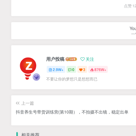
点赞
1
You
一
用户投稿
关注
2.9W+
0
3
876W+
不要让你的梦想只是想想而已
上一篇
抖音养生号带货训练营(第10期），不拍摄不出镜，稳定出单
相关推荐