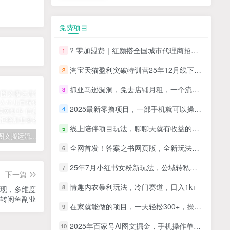
免费项目
? 零加盟费｜红颜搭全国城市代理商招募正式启动！
1
淘宝天猫盈利突破特训营25年12月线下课，系统性的深度剖析电商企业经营之道，打造电商标准化运营体系
2
抓亚马逊漏洞，免去店铺月租，一个流量大竞争小，让你有机会成大卖的赛道
3
2025最新零撸项目，一部手机就可以操作，20秒一单，零投入纯薅羊毛，无门槛，一天200+【揭秘】
4
线上陪伴项目玩法，聊聊天就有收益的项目，一个月收益5000+
5
拆解抖音图文搬运流量掘金，可日入小几百
快手星火计划项目玩法，零门槛，单视频收益5000+，保姆级教程
汽水音乐听歌每天变现100+思路，第一时间入局抓住风口，玩法无私分享与你！
全网首发！答案之书网页版，全新玩法，搭配文档和网页，日入1k+零门槛小白首选副业
6
25年7月小红书女粉新玩法，公域转私域变现，日轻松变现2张+，5分钟简单复制好上手
7
下一篇
情趣内衣暴利玩法，冷门赛道，日入1k+
8
变现，多维度
转闲鱼副业
在家就能做的项目，一天轻松300+，操作简单上手快
9
2025年百家号AI图文掘金，手机操作单号月入4-5位数，低门槛【附指令+工具】
10