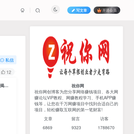
写文章
开通会员
热榜资源
免费分享网赚资讯
TOP1
私信
425人已阅读
12
AI编程出海实战课：10分钟速建AI网站
+支付登陆对接，掌握出海全流程
抖音赔付类视频日引300+创业粉，多种变现方式，每天持续收益四位数【揭秘】
祝你网
祝你网创博客为您分享网络赚钱项目、各大网
赚论坛VIP教程、网赚教程学习、手机APP赚
2026姜胡说流量&商业设
TOP2
钱等，让您在千万网赚项目中找到合适自己的
计，把流量转化为留量，设
项目，轻松赚取互联网的第一笔财富!
计自己的商业模式
6个月前
425人已阅读
文章
留言 访客
宝子哥头部团队短视频带
TOP3
6869 9
323 1
788670
货，以混剪为主，不需要真