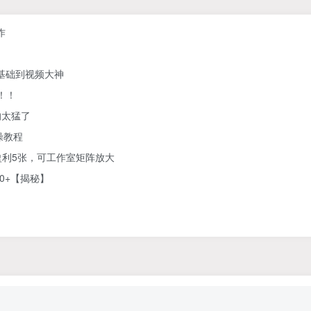
作
零基础到视频大神
！！
的太猛了
操教程
利5张，可工作室矩阵放大
0+【揭秘】