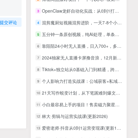
OpenClaw龙虾自动化实战：从0到1打造你的全能办公机器人，立刻解放双手，效率直接拉满
3
提交评论
混剪魔厨短视频混剪进阶，一天7-8个小时，单人日剪200条实战攻略教学
4
五分钟一条原创视频，纯AI处理，单条视频热度上千万【揭秘】
5
靠陌陌24小时无人直播，日入700+，多种变现方式
6
2024独家无人直播卡屏撸音浪，12月新出教程，收益稳定，无需看守 日入1000+
7
Tiktok+独立站从0基础入门到精通，跨境电商独立站新手必学课（33节课）
8
个人影响力打造实战课：公域获客+私域IP+知识付费，打通IP变现闭环
9
21天写作蜕变计划，从下笔困难到爆文创作，系统掌握变现方法论
10
小白最容易上手的项目！售卖磁力聚星开通码，一单20，一天十几单，轻松…
11
林大·剪辑与运营实战课(更新2026)
12
爱密老师·抖音从0到1运营变现课(更新11月)
13