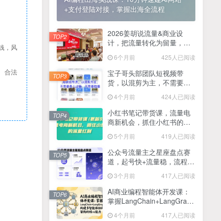
+支付登陆对接，掌握出海全流程
2025最新零撸项目，一部手机就可以操作，20秒一单，零投入纯薅羊毛，无门槛，一天200+【揭秘】
4
线上陪伴项目玩法，聊聊天就有收益的项目，一个月收益5000+
2026姜胡说流量&商业设
5
TOP2
计，把流量转化为留量，设
钱，风
全网首发！答案之书网页版，全新玩法，搭配文档和网页，日入1k+零门槛小白首选副业
计自己的商业模式
6
6个月前
425人已阅读
25年7月小红书女粉新玩法，公域转私域变现，日轻松变现2张+，5分钟简单复制好上手
7
、合法
宝子哥头部团队短视频带
TOP3
货，以混剪为主，不需要真
情趣内衣暴利玩法，冷门赛道，日入1k+
8
人出镜，不需要拍摄【更新
4个月前
424人已阅读
26年3月】
在家就能做的项目，一天轻松300+，操作简单上手快
9
小红书笔记带货课，流量电
TOP4
商新机会，抓住小红书的流
2025年百家号AI图文掘金，手机操作单号月入4-5位数，低门槛【附指令+工具】
10
量红利(更新26年2月)
5个月前
419人已阅读
抖音情感文案项目玩法，单月涨粉3000+，新手小白也能做
11
公众号流量主之星座盘点赛
TOP5
道，起号快+流量稳，流程简
单，适合新手操作
3个月前
417人已阅读
AI商业编程智能体开发课：
TOP6
掌握LangChain+LangGraph
构建多智能体协同架构的核
4个月前
417人已阅读
心能力