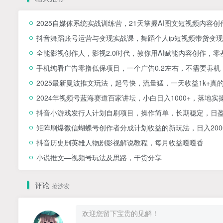
2025自媒体系统实战训练营，21天掌握AI图文短视频内容创
抖音舞蹈账号运营与变现实战课，舞蹈个人ip短视频带货变现
全能影视创作人，影视2.0时代，教你用AI赋能内容创作，​
手机纯看广告零撸低保项目，一个广告0.2左右，不需要养机
2025最新曼波推文玩法，起号快，流量猛，一天收益1k+真
2024年视频号蓝海赛道百家讲坛，小白日入1000+，落地实
抖音小游戏发行人计划自刷项目，操作简单，长期稳定，日盈
矩阵刷爆微信蝴蝶号创作者分成计划收益的新玩法，日入200
抖音历史剧英雄人物剧影视解说教程，每月收益嘎嘎香
小说推文—视频号玩法及思路，干货分享
评论
抢沙发