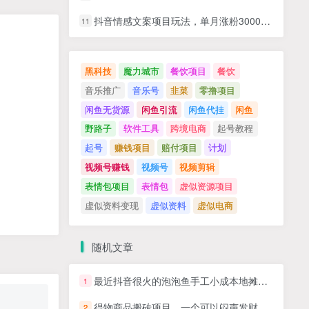
抖音情感文案项目玩法，单月涨粉3000+，新手小白也能做
11
黑科技
魔力城市
餐饮项目
餐饮
音乐推广
音乐号
韭菜
零撸项目
闲鱼无货源
闲鱼引流
闲鱼代挂
闲鱼
野路子
软件工具
跨境电商
起号教程
起号
赚钱项目
赔付项目
计划
视频号赚钱
视频号
视频剪辑
表情包项目
表情包
虚似资源项目
虚似资料变现
虚似资料
虚似电商
随机文章
最近抖音很火的泡泡鱼手工小成本地摊创业项目，日賺500+项目课程解析
1
得物商品搬砖项目，一个可以闷声发财的项目，一单利润30-500+（附渠道）
2