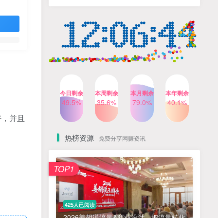
人出镜，不需要拍摄【更新
4个月前
424人已阅读
26年3月】
小红书笔记带货课，流量电
TOP4
商新机会，抓住小红书的流
量红利(更新26年2月)
5个月前
419人已阅读
公众号流量主之星座盘点赛
TOP5
道，起号快+流量稳，流程简
单，适合新手操作
3个月前
417人已阅读
今日剩余
本周剩余
本月剩余
本年剩余
AI商业编程智能体开发课：
49.5%
35.6%
79.0%
40.1%
TOP6
掌握LangChain+LangGraph
好，并且
构建多智能体协同架构的核
4个月前
417人已阅读
心能力
热榜资源
免费分享网赚资讯
免费项目
TOP1
? 零加盟费｜红颜搭全国城市代理商招募正式启动！
1
淘宝天猫盈利突破特训营25年12月线下课，系统性的深度剖析电商企业经营之道，打造电商标准化运营体系
2
425人已阅读
抓亚马逊漏洞，免去店铺月租，一个流量大竞争小，让你有机会成大卖的赛道
3
2026姜胡说流量&商业设计，把流量转化