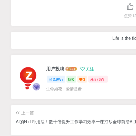
点赞
1
Life is the f
用户投稿
关注
2.9W+
0
3
876W+
生命如花，爱情是蜜
上一篇
AI的N+1种用法！数十倍提升工作学习效率一课打尽全球前沿AI