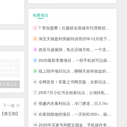
免费项目
? 零加盟费｜红颜搭全国城市代理商招募正式启动！
1
淘宝天猫盈利突破特训营25年12月线下课，系统性的深度剖析电商企业经营之道，打造电商标准化运营体系
2
抓亚马逊漏洞，免去店铺月租，一个流量大竞争小，让你有机会成大卖的赛道
3
2025最新零撸项目，一部手机就可以操作，20秒一单，零投入纯薅羊毛，无门槛，一天200+【揭秘】
4
线上陪伴项目玩法，聊聊天就有收益的项目，一个月收益5000+
5
全网首发！答案之书网页版，全新玩法，搭配文档和网页，日入1k+零门槛小白首选副业
6
拆解抖音图文搬运流量掘金，可日入小几百
快手星火计划项目玩法，零门槛，单视频收益5000+，保姆级教程
汽水音乐听歌每天变现100+思路，第一时间入局抓住风口，玩法无私分享与你！
25年7月小红书女粉新玩法，公域转私域变现，日轻松变现2张+，5分钟简单复制好上手
7
情趣内衣暴利玩法，冷门赛道，日入1k+
8
下一篇
现【第五期】
在家就能做的项目，一天轻松300+，操作简单上手快
9
2025年百家号AI图文掘金，手机操作单号月入4-5位数，低门槛【附指令+工具】
10