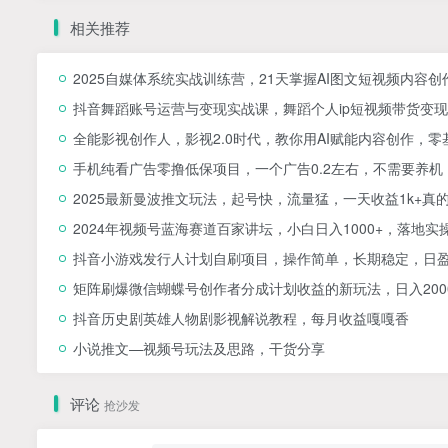
相关推荐
2025自媒体系统实战训练营，21天掌握AI图文短视频内容创
抖音舞蹈账号运营与变现实战课，舞蹈个人ip短视频带货变现
全能影视创作人，影视2.0时代，教你用AI赋能内容创作，​
手机纯看广告零撸低保项目，一个广告0.2左右，不需要养机
2025最新曼波推文玩法，起号快，流量猛，一天收益1k+真
2024年视频号蓝海赛道百家讲坛，小白日入1000+，落地实
抖音小游戏发行人计划自刷项目，操作简单，长期稳定，日盈
矩阵刷爆微信蝴蝶号创作者分成计划收益的新玩法，日入200
抖音历史剧英雄人物剧影视解说教程，每月收益嘎嘎香
小说推文—视频号玩法及思路，干货分享
评论
抢沙发