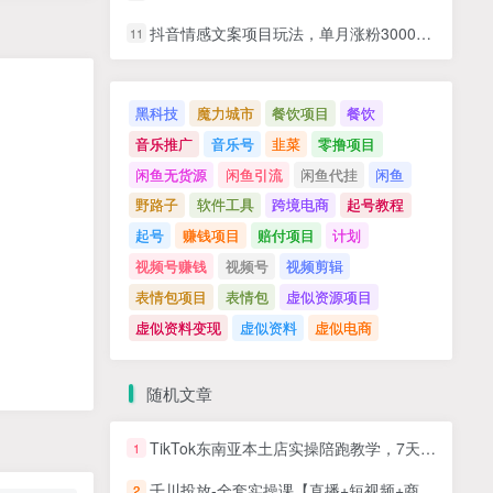
抖音情感文案项目玩法，单月涨粉3000+，新手小白也能做
11
黑科技
魔力城市
餐饮项目
餐饮
音乐推广
音乐号
韭菜
零撸项目
闲鱼无货源
闲鱼引流
闲鱼代挂
闲鱼
野路子
软件工具
跨境电商
起号教程
起号
赚钱项目
赔付项目
计划
视频号赚钱
视频号
视频剪辑
表情包项目
表情包
虚似资源项目
虚似资料变现
虚似资料
虚似电商
随机文章
TikTok东南亚本土店实操陪跑教学，7天出单，30天稳定盈利，轻松碾压传统跨境模式
1
千川投放-全套实操课【直播+短视频+商品卡】2023新版，18节完整版！
2