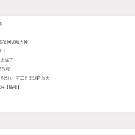
作
零基础到视频大神
！！
的太猛了
操教程
利5张，可工作室矩阵放大
0+【揭秘】