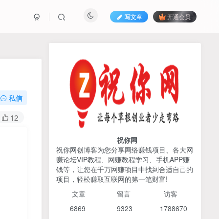
写文章
开通会员
热榜资源
免费分享网赚资讯
TOP1
私信
425人已阅读
12
2026姜胡说流量&商业设计，把流量转化
为留量，设计自己的商业模...
祝你网
祝你网创博客为您分享网络赚钱项目、各大网
赚论坛VIP教程、网赚教程学习、手机APP赚
AI编程出海实战课：10分钟
TOP2
钱等，让您在千万网赚项目中找到合适自己的
速建AI网站+支付登陆对接，
项目，轻松赚取互联网的第一笔财富!
掌握出海全流程
6个月前
425人已阅读
文章
留言 访客
宝子哥头部团队短视频带
TOP3
6869 9
323 1
788670
货，以混剪为主，不需要真