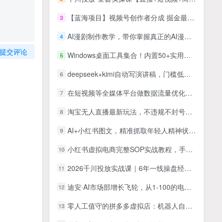
【蓝海项目】视频号创作者分成 掘金最新玩法 稳定每天撸500米 适合新人小白
3
AI漫剧制作教学，带你掌握真正的AI漫剧操作手法，直接复用的实操流程
4
提交评论
Windows桌面工具集合！内置50+实用简约桌面小组件，含截图、录屏、翻译、天气等，多秘工具箱
5
deepseek+kimi自动写演讲稿，门槛低操作简单，轻松日入3张
6
在短视频等全媒体平台做数据流量优化，实测一月1W+，在外至少收费4000+
7
淘宝无人直播最新玩法，不违规不封号，只需挂机，稳定日入500+，新手也能当天开单！
8
AI+小红书图文，精准抓取年轻人精神状态流量，单日暴力变现多张
9
小红书虚拟电商完整SOP实战教程，手把手教你，实现无货源、低成本、可持续的线上变现
10
2026千川投放实战课｜6年一线操盘经验拆解，通俗讲解全域投放，吃透商品卡放量技巧
11
迪安·AI市场部增长飞轮，从1-100的电商内容提效实战
12
零人工值守的拼多多虚拟店：机器人自动客服+ 自动发货，真能做到月入 1-5W 吗？
13