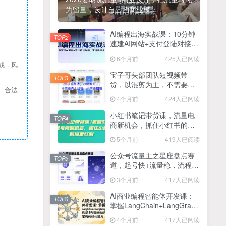
为留量，设计自己的商业模...
2025最新零撸项目，一部手机就可以操作，20秒一单，零投入纯薅羊毛，无门槛，一天200+【揭秘】
4
线上陪伴项目玩法，聊聊天就有收益的项目，一个月收益5000+
AI编程出海实战课：10分钟
5
TOP2
速建AI网站+支付登陆对接，
全网首发！答案之书网页版，全新玩法，搭配文档和网页，日入1k+零门槛小白首选副业
掌握出海全流程
6
6个月前
425人已阅读
钱，风
25年7月小红书女粉新玩法，公域转私域变现，日轻松变现2张+，5分钟简单复制好上手
7
宝子哥头部团队短视频带
TOP3
货，以混剪为主，不需要真
、合法
情趣内衣暴利玩法，冷门赛道，日入1k+
8
人出镜，不需要拍摄【更新
4个月前
424人已阅读
26年3月】
在家就能做的项目，一天轻松300+，操作简单上手快
9
小红书笔记带货课，流量电
TOP4
商新机会，抓住小红书的流
2025年百家号AI图文掘金，手机操作单号月入4-5位数，低门槛【附指令+工具】
10
量红利(更新26年2月)
5个月前
419人已阅读
抖音情感文案项目玩法，单月涨粉3000+，新手小白也能做
11
公众号流量主之星座盘点赛
TOP5
道，起号快+流量稳，流程简
单，适合新手操作
3个月前
417人已阅读
AI商业编程智能体开发课：
TOP6
掌握LangChain+LangGraph
构建多智能体协同架构的核
4个月前
417人已阅读
心能力