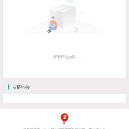
暂无评论内容
友情链接