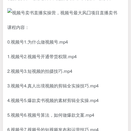
课程内容：
0.视频号1.为什么做视频号.mp4
1.视频号2.视频号开通带货权限.mp4
2.视频号3.短视频的拍摄技巧.mp4
3.视频号4.真人出境视频的剪辑全实操技巧.mp4
4.视频号5.爆款卖书视频的素材剪辑全实操.mp4
5.视频号6.视频号算法，如何做爆款文案.mp4
6.视频号7.视频号的短视频发布和运营技巧.mp4