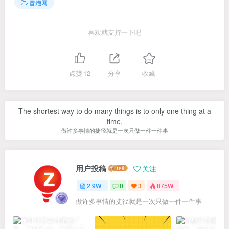
冒泡网
喜欢就支持一下吧
点赞
12
分享
收藏
The shortest way to do many things is to only one thing at a
time.
做许多事情的捷径就是一次只做一件一件事
用户投稿
关注
2.9W+
0
3
875W+
做许多事情的捷径就是一次只做一件一件事