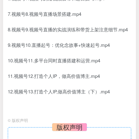
7.视频号8.视频号直播场景搭建.mp4
8.视频号9.视频号直播的实战演练和带货上架注意细节.mp4
9.视频号10.直播起号：优化念故事+快速起号.mp4
10.视频号11.多平台同时直播搭建和运营.mp4
11.视频号12.打造个人IP，做高价值博主.mp4
12.视频号13.打造个人IP,做高价值博主（下）.mp4
©
版权声明
版权声明