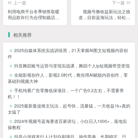
上一篇
下一篇
利用电商平台冬季销售取暖
视频号撸收益新玩法之狼
用品欺诈行为合理制裁店
道，目前蓝海玩法，轻松月
铺，单日入900+【仅揭秘】
入过万【揭秘】
相关推荐
2025自媒体系统实战训练营，21天掌握AI图文短视频内容创
作
抖音舞蹈账号运营与变现实战课，舞蹈个人ip短视频带货变现
全能影视创作人，影视2.0时代，教你用AI赋能内容创作，​零
基础到视频大神
手机纯看广告零撸低保项目，一个广告0.2左右，不需要养
机！！
2025最新曼波推文玩法，起号快，流量猛，一天收益1k+真的
太猛了
2024年视频号蓝海赛道百家讲坛，小白日入1000+，落地实
操教程
抖音小游戏发行人计划自刷项目，操作简单，长期稳定，日