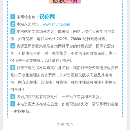
祝你网
1
本网站名称：
2
本站永久网址：
www.zhuniz.com
3
本网站的文章部分内容可能来源于网络，仅供大家学习与参
考，如有侵权，请联系站长 QQ
2511786901
进行删除处理。
4
资源宝库仅收集整理各大网赚平台的付费资源，提供资源分
享，不提供任何的一对一教学指导，不提供任何收益保障，也不
保证您一定能赚钱，风险请自行甄别。
5
付费下载的朋友应该明白并了解，我们对部分资源进行收费仅
是出于收集整理的劳务费用，并对资源相关版权问题及其准确
性、内容完整性、合法性、可靠性、可操作性或可用性不承担任
何责任！
6
因虚拟商品具有可复制性，一经拍下发货概不退款。
7
本站资源大多存储在云盘，如发现链接失效，请联系我们会第
一时间更新。
THE END