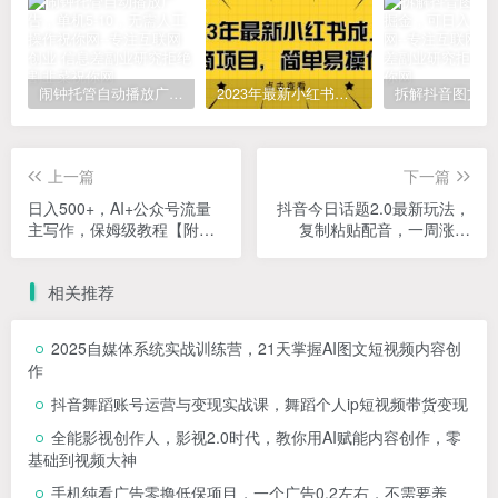
闹钟托管自动播放广告，单机5-10，无需人工操作
2023年最新小红书成人电商项目，简单易操作【详细教程】
上一篇
下一篇
日入500+，AI+公众号流量
抖音今日话题2.0最新玩法，
主写作，保姆级教程【附指
复制粘贴配音，一周涨粉
令】
2W+，过万真的很简单
相关推荐
2025自媒体系统实战训练营，21天掌握AI图文短视频内容创
作
抖音舞蹈账号运营与变现实战课，舞蹈个人ip短视频带货变现
全能影视创作人，影视2.0时代，教你用AI赋能内容创作，​零
基础到视频大神
手机纯看广告零撸低保项目，一个广告0.2左右，不需要养