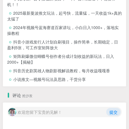
机！！
2025最新曼波推文玩法，起号快，流量猛，一天收益1k+真的
太猛了
2024年视频号蓝海赛道百家讲坛，小白日入1000+，落地实
操教程
抖音小游戏发行人计划自刷项目，操作简单，长期稳定，日
盈利5张，可工作室矩阵放大
矩阵刷爆微信蝴蝶号创作者分成计划收益的新玩法，日入
2000+【揭秘】
抖音历史剧英雄人物剧影视解说教程，每月收益嘎嘎香
小说推文—视频号玩法及思路，干货分享
评论
抢沙发
欢迎您留下宝贵的见解！
提交