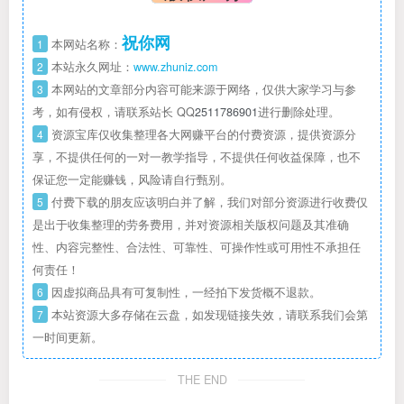
祝你网
1
本网站名称：
2
本站永久网址：
www.zhuniz.com
3
本网站的文章部分内容可能来源于网络，仅供大家学习与参
考，如有侵权，请联系站长 QQ
2511786901
进行删除处理。
4
资源宝库仅收集整理各大网赚平台的付费资源，提供资源分
享，不提供任何的一对一教学指导，不提供任何收益保障，也不
保证您一定能赚钱，风险请自行甄别。
5
付费下载的朋友应该明白并了解，我们对部分资源进行收费仅
是出于收集整理的劳务费用，并对资源相关版权问题及其准确
性、内容完整性、合法性、可靠性、可操作性或可用性不承担任
何责任！
6
因虚拟商品具有可复制性，一经拍下发货概不退款。
7
本站资源大多存储在云盘，如发现链接失效，请联系我们会第
一时间更新。
THE END