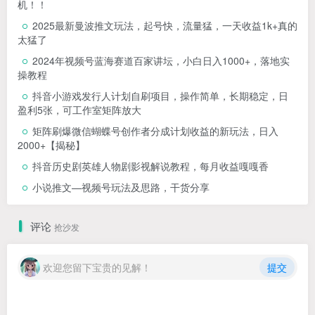
机！！
2025最新曼波推文玩法，起号快，流量猛，一天收益1k+真的
太猛了
2024年视频号蓝海赛道百家讲坛，小白日入1000+，落地实
操教程
抖音小游戏发行人计划自刷项目，操作简单，长期稳定，日
盈利5张，可工作室矩阵放大
矩阵刷爆微信蝴蝶号创作者分成计划收益的新玩法，日入
2000+【揭秘】
抖音历史剧英雄人物剧影视解说教程，每月收益嘎嘎香
小说推文—视频号玩法及思路，干货分享
评论
抢沙发
欢迎您留下宝贵的见解！
提交