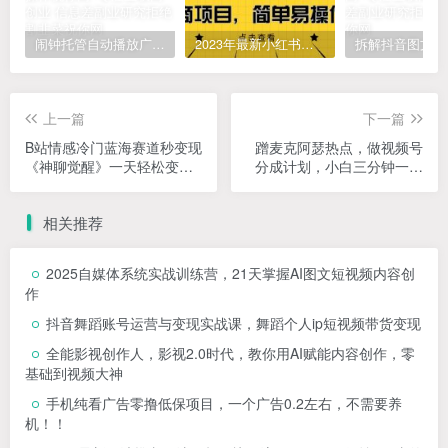
闹钟托管自动播放广告，单机5-10，无需人工操作
2023年最新小红书成人电商项目，简单易操作【详细教程】
上一篇
下一篇
B站情感冷门蓝海赛道秒变现
蹭麦克阿瑟热点，做视频号
《神聊觉醒》一天轻松变现
分成计划，小白三分钟一条
500+【揭秘】
日入300+【揭秘】
相关推荐
2025自媒体系统实战训练营，21天掌握AI图文短视频内容创
作
抖音舞蹈账号运营与变现实战课，舞蹈个人ip短视频带货变现
全能影视创作人，影视2.0时代，教你用AI赋能内容创作，​零
基础到视频大神
手机纯看广告零撸低保项目，一个广告0.2左右，不需要养
机！！