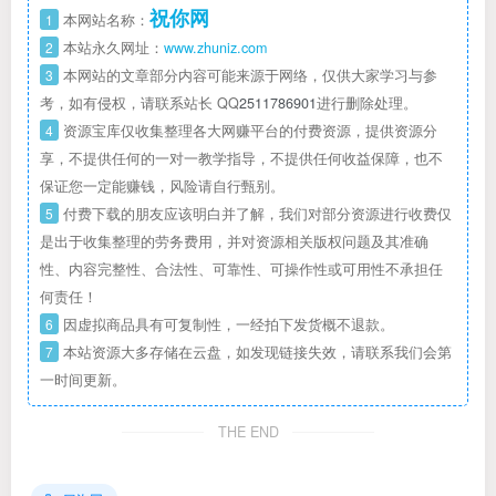
祝你网
1
本网站名称：
2
本站永久网址：
www.zhuniz.com
3
本网站的文章部分内容可能来源于网络，仅供大家学习与参
考，如有侵权，请联系站长 QQ
2511786901
进行删除处理。
4
资源宝库仅收集整理各大网赚平台的付费资源，提供资源分
享，不提供任何的一对一教学指导，不提供任何收益保障，也不
保证您一定能赚钱，风险请自行甄别。
5
付费下载的朋友应该明白并了解，我们对部分资源进行收费仅
是出于收集整理的劳务费用，并对资源相关版权问题及其准确
性、内容完整性、合法性、可靠性、可操作性或可用性不承担任
何责任！
6
因虚拟商品具有可复制性，一经拍下发货概不退款。
7
本站资源大多存储在云盘，如发现链接失效，请联系我们会第
一时间更新。
THE END