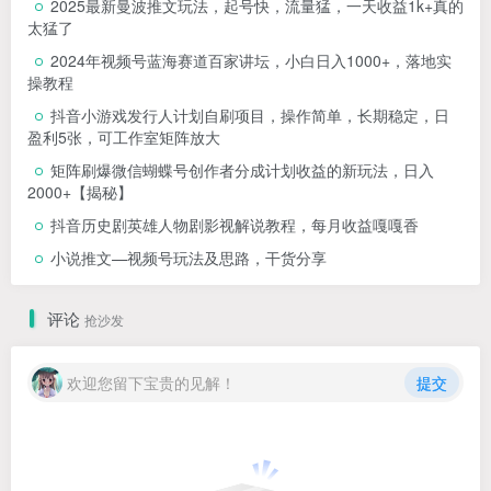
2025最新曼波推文玩法，起号快，流量猛，一天收益1k+真的
太猛了
2024年视频号蓝海赛道百家讲坛，小白日入1000+，落地实
操教程
抖音小游戏发行人计划自刷项目，操作简单，长期稳定，日
盈利5张，可工作室矩阵放大
矩阵刷爆微信蝴蝶号创作者分成计划收益的新玩法，日入
2000+【揭秘】
抖音历史剧英雄人物剧影视解说教程，每月收益嘎嘎香
小说推文—视频号玩法及思路，干货分享
评论
抢沙发
欢迎您留下宝贵的见解！
提交