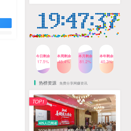
人出镜，不需要拍摄【更新
4个月前
424人已阅读
26年3月】
小红书笔记带货课，流量电
TOP4
商新机会，抓住小红书的流
量红利(更新26年2月)
5个月前
419人已阅读
AI商业编程智能体开发课：
TOP5
掌握LangChain+LangGraph
构建多智能体协同架构的核
4个月前
417人已阅读
心能力
今日剩余
本周剩余
本月剩余
本年剩余
公众号流量主之星座盘点赛
17.5%
45.4%
81.2%
40.3%
TOP6
道，起号快+流量稳，流程简
单，适合新手操作
3个月前
416人已阅读
热榜资源
免费分享网赚资讯
免费项目
TOP1
? 零加盟费｜红颜搭全国城市代理商招募正式启动！
1
淘宝天猫盈利突破特训营25年12月线下课，系统性的深度剖析电商企业经营之道，打造电商标准化运营体系
2
425人已阅读
抓亚马逊漏洞，免去店铺月租，一个流量大竞争小，让你有机会成大卖的赛道
3
2026姜胡说流量&商业设计，把流量转化