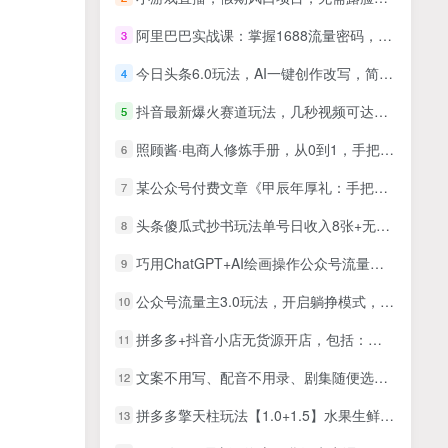
阿里巴巴实战课：掌握1688流量密码，提升运营能力，实现店铺增长
3
今日头条6.0玩法，AI一键创作改写，简单易上手，轻松日入1000+
4
抖音最新爆火赛道玩法，几秒视频可达百万播放，小白必备（附素材）【揭秘】
5
照顾酱·电商人修炼手册，从0到1，手把手教你理解淘宝运营底层逻辑
6
某公众号付费文章《甲辰年厚礼：手把手教你布置今年的家居风水》
7
头条傻瓜式抄书玩法单号日收入8张+无脑操作，简单粗暴，小白轻松上手，附保姆级教程
8
巧用ChatGPT+AI绘画操作公众号流量主变现项目，发布文章涨粉变现
9
公众号流量主3.0玩法，开启躺挣模式，轻松日入3张+【揭秘】
10
拼多多+抖音小店无货源开店，包括：选品、运营、基础、付费推广、爆款案例等(更新25年6月)
11
文案不用写、配音不用录、剧集随便选！AI驱动抖音精选电视剧解说，单日收益高达两千+
12
拼多多擎天柱玩法【1.0+1.5】​​水果生鲜最快2小时起飞，​标品最慢2天起链接（更新）
13