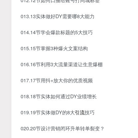
012.12节如何口播给账号打同城标签
013.13实体做好DY需要哪8大能力
014.14节学会爆款标题的5大技巧
015.15节掌握3种爆火文案结构
016.16节利用3大流量渠道让生意爆棚
017.17节用抖+放大你的优质视频
018.18节实体如何通过DY业绩增长
019.19节实体做DY的8大
引流
技巧
020.20节设计营销闭环升单转单裂变？