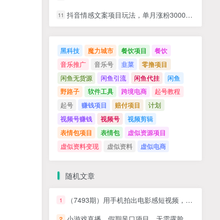
抖音情感文案项目玩法，单月涨粉3000+，新手小白也能做
11
黑科技
魔力城市
餐饮项目
餐饮
音乐推广
音乐号
韭菜
零撸项目
闲鱼无货源
闲鱼引流
闲鱼代挂
闲鱼
野路子
软件工具
跨境电商
起号教程
起号
赚钱项目
赔付项目
计划
视频号赚钱
视频号
视频剪辑
表情包项目
表情包
虚似资源项目
虚似资料变现
虚似资料
虚似电商
随机文章
（7493期）用手机拍出电影感短视频，0基础手机拍摄剪辑，从入门到进阶系统课程(125节)
1
小游戏直播，假期风口项目，无需露脸，小白每天三小时，到账3000+
2