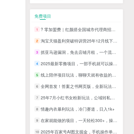
免费项目
? 零加盟费｜红颜搭全国城市代理商招募正式启动！
1
淘宝天猫盈利突破特训营25年12月线下课，系统性的深度剖析电商企业经营之道，打造电商标准化运营体系
2
抓亚马逊漏洞，免去店铺月租，一个流量大竞争小，让你有机会成大卖的赛道
3
2025最新零撸项目，一部手机就可以操作，20秒一单，零投入纯薅羊毛，无门槛，一天200+【揭秘】
4
线上陪伴项目玩法，聊聊天就有收益的项目，一个月收益5000+
5
全网首发！答案之书网页版，全新玩法，搭配文档和网页，日入1k+零门槛小白首选副业
6
25年7月小红书女粉新玩法，公域转私域变现，日轻松变现2张+，5分钟简单复制好上手
7
情趣内衣暴利玩法，冷门赛道，日入1k+
8
在家就能做的项目，一天轻松300+，操作简单上手快
9
2025年百家号AI图文掘金，手机操作单号月入4-5位数，低门槛【附指令+工具】
10