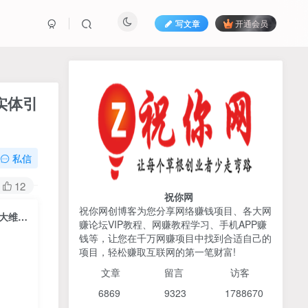
写文章
开通会员
热榜资源
免费分享网赚资讯
实体引
TOP1
私信
425人已阅读
2026姜胡说流量&商业设计，把流量转化
12
为留量，设计自己的商业模...
祝你网
祝你网创博客为您分享网络赚钱项目、各大网
抖音流量变现现场实操营，实体店同城获客，短视频+直播+员工矩阵，三大维度帮助实体引爆流量业绩倍增
赚论坛VIP教程、网赚教程学习、手机APP赚
AI编程出海实战课：10分钟
TOP2
钱等，让您在千万网赚项目中找到合适自己的
速建AI网站+支付登陆对接，
项目，轻松赚取互联网的第一笔财富!
掌握出海全流程
6个月前
425人已阅读
文章
留言 访客
宝子哥头部团队短视频带
TOP3
6869 9
323 1
788670
货，以混剪为主，不需要真