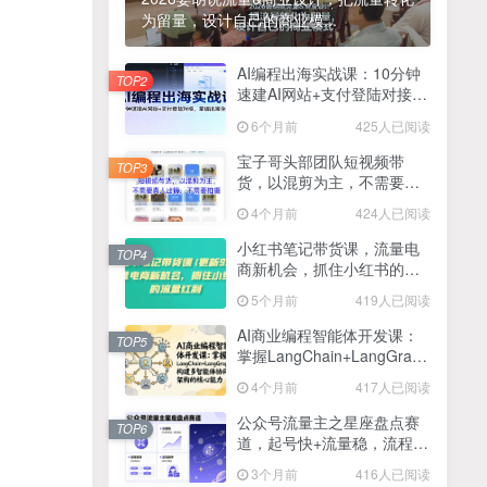
为留量，设计自己的商业模...
2025最新零撸项目，一部手机就可以操作，20秒一单，零投入纯薅羊毛，无门槛，一天200+【揭秘】
4
线上陪伴项目玩法，聊聊天就有收益的项目，一个月收益5000+
AI编程出海实战课：10分钟
5
TOP2
速建AI网站+支付登陆对接，
全网首发！答案之书网页版，全新玩法，搭配文档和网页，日入1k+零门槛小白首选副业
掌握出海全流程
6
6个月前
425人已阅读
25年7月小红书女粉新玩法，公域转私域变现，日轻松变现2张+，5分钟简单复制好上手
7
宝子哥头部团队短视频带
TOP3
货，以混剪为主，不需要真
情趣内衣暴利玩法，冷门赛道，日入1k+
8
人出镜，不需要拍摄【更新
4个月前
424人已阅读
26年3月】
在家就能做的项目，一天轻松300+，操作简单上手快
9
小红书笔记带货课，流量电
TOP4
商新机会，抓住小红书的流
2025年百家号AI图文掘金，手机操作单号月入4-5位数，低门槛【附指令+工具】
10
量红利(更新26年2月)
5个月前
419人已阅读
抖音情感文案项目玩法，单月涨粉3000+，新手小白也能做
11
AI商业编程智能体开发课：
TOP5
掌握LangChain+LangGraph
构建多智能体协同架构的核
4个月前
417人已阅读
心能力
公众号流量主之星座盘点赛
TOP6
道，起号快+流量稳，流程简
单，适合新手操作
3个月前
416人已阅读