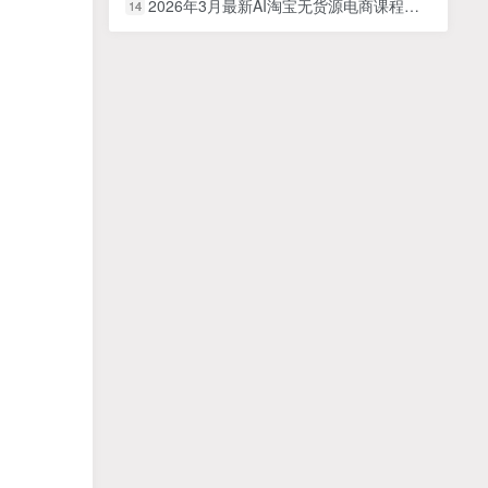
2026年3月最新AI淘宝无货源电商课程，0基础新手也能操作，长期稳定玩法，月入1W+（更新0419）
14