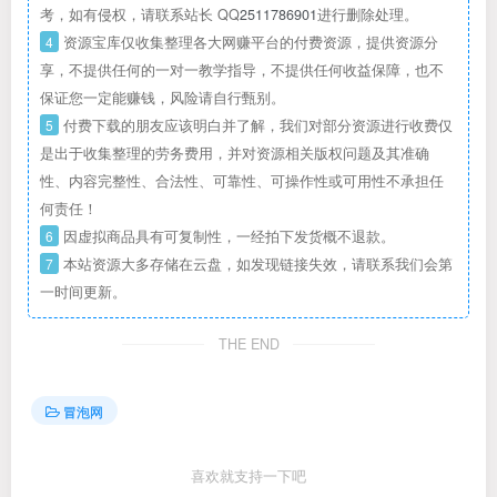
考，如有侵权，请联系站长 QQ
2511786901
进行删除处理。
4
资源宝库仅收集整理各大网赚平台的付费资源，提供资源分
享，不提供任何的一对一教学指导，不提供任何收益保障，也不
保证您一定能赚钱，风险请自行甄别。
5
付费下载的朋友应该明白并了解，我们对部分资源进行收费仅
是出于收集整理的劳务费用，并对资源相关版权问题及其准确
性、内容完整性、合法性、可靠性、可操作性或可用性不承担任
何责任！
6
因虚拟商品具有可复制性，一经拍下发货概不退款。
7
本站资源大多存储在云盘，如发现链接失效，请联系我们会第
一时间更新。
THE END
冒泡网
喜欢就支持一下吧