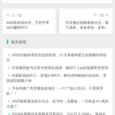
上一篇
下一篇
AI训练师成长班，手把手带
抖音搬运视频最新玩法，暴
你玩赚AI时代
力涨粉，条条原创，多种变
现方式【揭秘】
相关推荐
2025自媒体系统实战训练营，21天掌握AI图文短视频内容创
作
抖音舞蹈账号运营与变现实战课，舞蹈个人ip短视频带货变现
全能影视创作人，影视2.0时代，教你用AI赋能内容创作，​零
基础到视频大神
手机纯看广告零撸低保项目，一个广告0.2左右，不需要养
机！！
2025最新曼波推文玩法，起号快，流量猛，一天收益1k+真的
太猛了
2024年视频号蓝海赛道百家讲坛，小白日入1000+，落地实