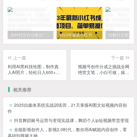
闹钟托管自动播放广告，单机5-10，无需人工操作
2023年最新小红书成人电商项目，简单易操作【详细教程】
上一篇
下一篇
利用AI黑科技绘图，制作真
视频号创作分成之挑战全网
人AI照片，轻松日入600+小
绝世文笔，小白可做，操作
白无脑操作，保姆级教程
简单日入300+【揭秘】
【揭秘】
相关推荐
2025自媒体系统实战训练营，21天掌握AI图文短视频内容创
作
抖音舞蹈账号运营与变现实战课，舞蹈个人ip短视频带货变现
全能影视创作人，影视2.0时代，教你用AI赋能内容创作，​零
基础到视频大神