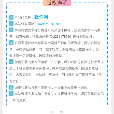
版权声明
祝你网
1
本网站名称：
2
本站永久网址：
www.zhuniz.com
3
本网站的文章部分内容可能来源于网络，仅供大家学习与参
考，如有侵权，请联系站长 QQ
2511786901
进行删除处理。
4
资源宝库仅收集整理各大网赚平台的付费资源，提供资源分
享，不提供任何的一对一教学指导，不提供任何收益保障，也不
保证您一定能赚钱，风险请自行甄别。
5
付费下载的朋友应该明白并了解，我们对部分资源进行收费仅
是出于收集整理的劳务费用，并对资源相关版权问题及其准确
性、内容完整性、合法性、可靠性、可操作性或可用性不承担任
何责任！
6
因虚拟商品具有可复制性，一经拍下发货概不退款。
7
本站资源大多存储在云盘，如发现链接失效，请联系我们会第
一时间更新。
THE END