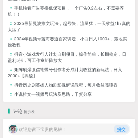
手机纯看广告零撸低保项目，一个广告0.2左右，不需要养
机！！
2025最新曼波推文玩法，起号快，流量猛，一天收益1k+真的
太猛了
2024年视频号蓝海赛道百家讲坛，小白日入1000+，落地实
操教程
抖音小游戏发行人计划自刷项目，操作简单，长期稳定，日
盈利5张，可工作室矩阵放大
矩阵刷爆微信蝴蝶号创作者分成计划收益的新玩法，日入
2000+【揭秘】
抖音历史剧英雄人物剧影视解说教程，每月收益嘎嘎香
小说推文—视频号玩法及思路，干货分享
评论
抢沙发
欢迎您留下宝贵的见解！
提交