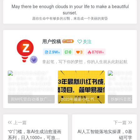
May there be enough clouds in your life to make a beautiful
sunset.
愿你生命中有够多的云翳，来造成一个美丽的黄昏
用户投稿
关注
2.9W+
0
3
876W+
拿起笔，写下你的梦想，你的人生就从此刻起航
闹钟托管自动播放广告，单机5-10，无需人工操作
2023年最新小红书成人电商项目，简单易操作【详细教程】
上一篇
下一篇
“0”门槛，靠AI生成治愈漫画
AI人工智能落地实操课，0基
系列，日入1000+，可放大
础可学