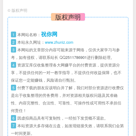
©
版权声明
版权声明
祝你网
1
本网站名称：
2
本站永久网址：
www.zhuniz.com
3
本网站的文章部分内容可能来源于网络，仅供大家学习与参
考，如有侵权，请联系站长 QQ
2511786901
进行删除处理。
4
资源宝库仅收集整理各大网赚平台的付费资源，提供资源分
享，不提供任何的一对一教学指导，不提供任何收益保障，也不
保证您一定能赚钱，风险请自行甄别。
5
付费下载的朋友应该明白并了解，我们对部分资源进行收费仅
是出于收集整理的劳务费用，并对资源相关版权问题及其准确
性、内容完整性、合法性、可靠性、可操作性或可用性不承担任
何责任！
6
因虚拟商品具有可复制性，一经拍下发货概不退款。
7
本站资源大多存储在云盘，如发现链接失效，请联系我们会第
一时间更新。