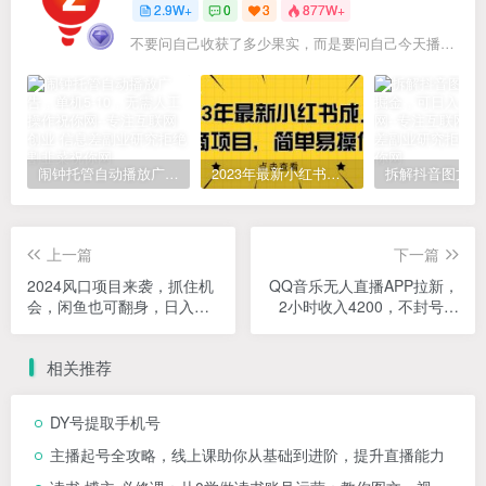
2.9W+
0
3
877W+
不要问自己收获了多少果实，而是要问自己今天播种了多少种子
闹钟托管自动播放广告，单机5-10，无需人工操作
2023年最新小红书成人电商项目，简单易操作【详细教程】
上一篇
下一篇
2024风口项目来袭，抓住机
QQ音乐无人直播APP拉新，
会，闲鱼也可翻身，日入上
2小时收入4200，不封号新
千，周入破万，小白…
玩法
相关推荐
DY号提取手机号
主播起号全攻略，线上课助你从基础到进阶，提升直播能力