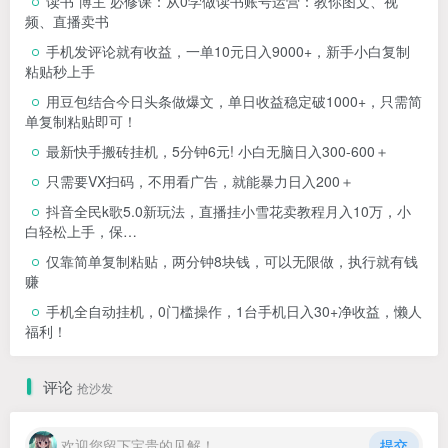
读书 博主 必修课：从0学做读书账号运营：教你图文、视
频、直播卖书
手机发评论就有收益，一单10元日入9000+，新手小白复制
粘贴秒上手
用豆包结合今日头条做爆文，单日收益稳定破1000+，只需简
单复制粘贴即可！
最新快手搬砖挂机，5分钟6元! 小白无脑日入300-600＋
只需要VX扫码，不用看广告，就能暴力日入200＋
抖音全民k歌5.0新玩法，直播挂小雪花卖教程月入10万，小
白轻松上手，保…
仅靠简单复制粘贴，两分钟8块钱，可以无限做，执行就有钱
赚
手机全自动挂机，0门槛操作，1台手机日入30+净收益，懒人
福利！
评论
抢沙发
欢迎您留下宝贵的见解！
提交