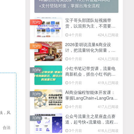
+支付登陆对接，掌握出海全流程
2025最新零撸项目，一部手机就可以操作，20秒一单，零投入纯薅羊毛，无门槛，一天200+【揭秘】
4
线上陪伴项目玩法，聊聊天就有收益的项目，一个月收益5000+
宝子哥头部团队短视频带
5
TOP2
货，以混剪为主，不需要真
全网首发！答案之书网页版，全新玩法，搭配文档和网页，日入1k+零门槛小白首选副业
人出镜，不需要拍摄【更新
6
4个月前
424人已阅读
26年3月】
25年7月小红书女粉新玩法，公域转私域变现，日轻松变现2张+，5分钟简单复制好上手
7
2026姜胡说流量&商业设
TOP3
计，把流量转化为留量，设
情趣内衣暴利玩法，冷门赛道，日入1k+
8
计自己的商业模式
6个月前
424人已阅读
在家就能做的项目，一天轻松300+，操作简单上手快
9
小红书笔记带货课，流量电
TOP4
商新机会，抓住小红书的流
2025年百家号AI图文掘金，手机操作单号月入4-5位数，低门槛【附指令+工具】
10
量红利(更新26年2月)
5个月前
419人已阅读
抖音情感文案项目玩法，单月涨粉3000+，新手小白也能做
11
AI商业编程智能体开发课：
TOP5
掌握LangChain+LangGraph
构建多智能体协同架构的核
4个月前
417人已阅读
心能力
钱，风
公众号流量主之星座盘点赛
TOP6
道，起号快+流量稳，流程简
单，适合新手操作
、合法
3个月前
416人已阅读