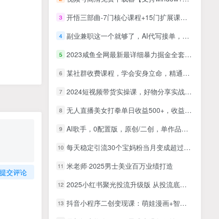
开悟三部曲-7门核心课程+15门扩展课程，觉醒即重生人生开悟课(高清无水印)
3
副业兼职这一个就够了，AI代写接单，永远不会失业的项目，多劳多得，日入8张+
4
2023咸鱼全网最新最详细暴力掘金全套教程，咸鱼无货源最新变现模式【揭秘】
5
某社群收费课程，学会安身立命，精通人性，少走人生弯路（77节课）
6
2024短视频带货实操课，好物分享实战，小白0基础快速上手，0到1起号
7
无人直播美女打拳单日收益500+，收益稳定，快速变现，小白最适合做的项目，保姆式教学
8
AI歌手，0配置版，原创/二创，单作品播放千百万，多平台累计，月入20000+
9
每天稳定引流30个宝妈粉当月变成超过了1W+项目流程非常简单适合小白
10
米老师·2025男士美业百万业绩打造
11
提交评论
2025小红书聚光投流升级版 从投流底层逻辑掌握低成本获客策略 ROI提升200%
12
抖音小程序二创变现课：萌娃漫画+智能发型剪辑+换脸玩法，解锁热门视频技巧
13