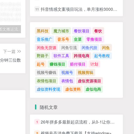
抖音情感文案项目玩法，单月涨粉3000+，新手小白也能做
11
拆解抖音图文搬运流量掘金，可日入小几百
快手星火计划项目玩法，零门槛，单视频收益5000+，保姆级教程
汽水音乐听歌每天变现100+思路，第一时间入局抓住风口，玩法无私分享与你！
黑科技
魔力城市
餐饮项目
餐饮
音乐推广
音乐号
韭菜
零撸项目
闲鱼无货源
闲鱼引流
闲鱼代挂
闲鱼
下一篇
野路子
软件工具
跨境电商
起号教程
分钟三位数
起号
赚钱项目
赔付项目
计划
视频号赚钱
视频号
视频剪辑
表情包项目
表情包
虚似资源项目
虚似资料变现
虚似资料
虚似电商
随机文章
26年拼多多最新起店流程，从0-1让你全方位学习和了解(06月10日更新)
1
视频号高清免费下载器【支持window+mac系统】，全平台资源下载器
2