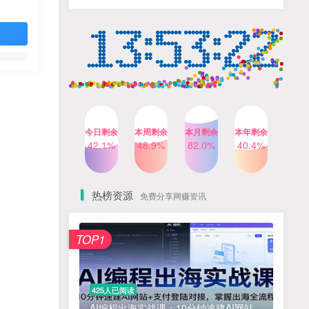
计自己的商业模式
6个月前
424人已阅读
小红书笔记带货课，流量电
TOP4
商新机会，抓住小红书的流
量红利(更新26年2月)
5个月前
419人已阅读
AI商业编程智能体开发课：
TOP5
掌握LangChain+LangGraph
构建多智能体协同架构的核
4个月前
417人已阅读
心能力
今日剩余
本周剩余
本月剩余
本年剩余
公众号流量主之星座盘点赛
42.1%
48.9%
82.0%
40.4%
TOP6
道，起号快+流量稳，流程简
单，适合新手操作
3个月前
416人已阅读
热榜资源
免费分享网赚资讯
免费项目
TOP1
? 零加盟费｜红颜搭全国城市代理商招募正式启动！
1
淘宝天猫盈利突破特训营25年12月线下课，系统性的深度剖析电商企业经营之道，打造电商标准化运营体系
2
425人已阅读
抓亚马逊漏洞，免去店铺月租，一个流量大竞争小，让你有机会成大卖的赛道
3
AI编程出海实战课：10分钟速建AI网站