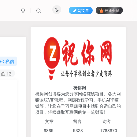
写文章
开通会员
热榜资源
免费分享网赚资讯
TOP1
私信
425人已阅读
13
AI编程出海实战课：10分钟速建AI网站
+支付登陆对接，掌握出海全流程
祝你网
祝你网创博客为您分享网络赚钱项目、各大网
赚论坛VIP教程、网赚教程学习、手机APP赚
宝子哥头部团队短视频带
TOP2
钱等，让您在千万网赚项目中找到合适自己的
货，以混剪为主，不需要真
项目，轻松赚取互联网的第一笔财富!
人出镜，不需要拍摄【更新
4个月前
424人已阅读
26年3月】
文章
留言 访客
2026姜胡说流量&商业设
TOP3
6869 9
323 1
788670
计，把流量转化为留量，设