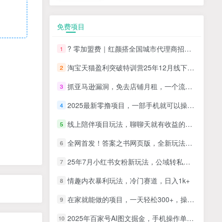
免费项目
? 零加盟费｜红颜搭全国城市代理商招募正式启动！
1
淘宝天猫盈利突破特训营25年12月线下课，系统性的深度剖析电商企业经营之道，打造电商标准化运营体系
2
抓亚马逊漏洞，免去店铺月租，一个流量大竞争小，让你有机会成大卖的赛道
3
2025最新零撸项目，一部手机就可以操作，20秒一单，零投入纯薅羊毛，无门槛，一天200+【揭秘】
4
线上陪伴项目玩法，聊聊天就有收益的项目，一个月收益5000+
5
全网首发！答案之书网页版，全新玩法，搭配文档和网页，日入1k+零门槛小白首选副业
6
25年7月小红书女粉新玩法，公域转私域变现，日轻松变现2张+，5分钟简单复制好上手
7
情趣内衣暴利玩法，冷门赛道，日入1k+
8
在家就能做的项目，一天轻松300+，操作简单上手快
9
2025年百家号AI图文掘金，手机操作单号月入4-5位数，低门槛【附指令+工具】
10