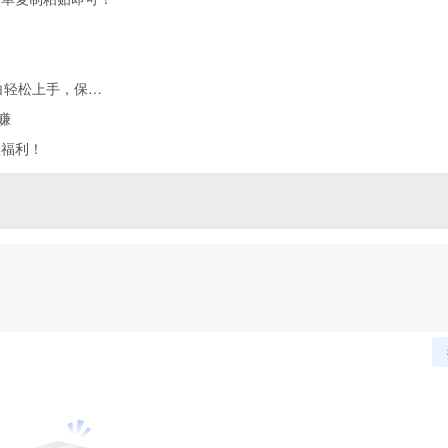
白轻松上手，保…
赚
人福利！