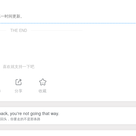
第一时间更新。
THE END
喜欢就支持一下吧
3
分享
收藏
back, you're not going that way.
别回头，你要走的不是那条路