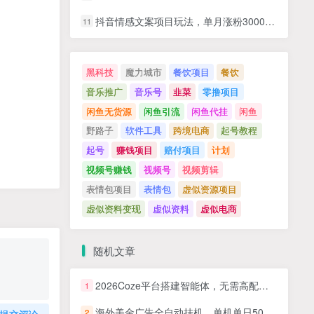
抖音情感文案项目玩法，单月涨粉3000+，新手小白也能做
11
黑科技
魔力城市
餐饮项目
餐饮
音乐推广
音乐号
韭菜
零撸项目
闲鱼无货源
闲鱼引流
闲鱼代挂
闲鱼
野路子
软件工具
跨境电商
起号教程
起号
赚钱项目
赔付项目
计划
视频号赚钱
视频号
视频剪辑
表情包项目
表情包
虚似资源项目
虚似资料变现
虚似资料
虚似电商
随机文章
2026Coze平台搭建智能体，无需高配电脑、无需编程基础，哪怕数学和英文薄弱也能轻松上手
1
海外美金广告全自动挂机，单机单日500+可矩阵放大设备越多收益越大，新…
2
提交评论