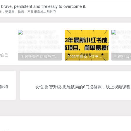
be brave, persistent and tirelessly to overcome it.
候，要勇敢、执着、不畏艰辛地去战胜它
你自己
闹钟托管自动播放广告，单机5-10，无需人工操作
2023年最新小红书成人电商项目，简单易操作【详细教程】
逻辑和
女性·财智升级-思维破局的6门必修课，线上视频课程