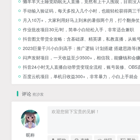
懒羊羊大王睡觉助眠无人直播，竟然有上千人围观，目前没
手动输入验证码，每天多投入几个小时，也能轻松获得两三
月入10万+，大家利用好马上到来的暑假两个月，打个翻身仗
作业批改项目30元/时，简单小白轻松入手，非常适合兼职
抖音图文带货全攻略：含基础课、精英课，私教直播，从账
2023巨量千川小白到高手：推广逻辑 计划搭建 搭建思路等(
闷声发财项目，一天收益至少3500+，相信我，能赚钱和会
抖音24小时无人直播自动带货变现全流程，账号装修、OBS
百度云机项目，单机日收益300+，非常暴力，小白上手就会
评论
抢沙发
昵称
昵称
表情
代码
图片