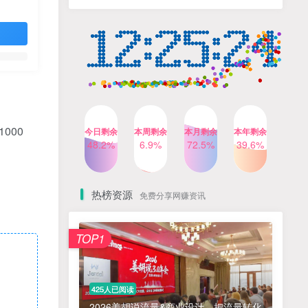
人出镜，不需要拍摄【更新
4个月前
424人已阅读
26年3月】
小红书笔记带货课，流量电
TOP4
商新机会，抓住小红书的流
量红利(更新26年2月)
5个月前
419人已阅读
公众号流量主之星座盘点赛
TOP5
道，起号快+流量稳，流程简
单，适合新手操作
3个月前
417人已阅读
000
今日剩余
本周剩余
本月剩余
本年剩余
AI商业编程智能体开发课：
48.2%
6.9%
72.5%
39.6%
TOP6
掌握LangChain+LangGraph
构建多智能体协同架构的核
4个月前
417人已阅读
心能力
热榜资源
免费分享网赚资讯
免费项目
TOP1
? 零加盟费｜红颜搭全国城市代理商招募正式启动！
1
淘宝天猫盈利突破特训营25年12月线下课，系统性的深度剖析电商企业经营之道，打造电商标准化运营体系
2
425人已阅读
抓亚马逊漏洞，免去店铺月租，一个流量大竞争小，让你有机会成大卖的赛道
3
2026姜胡说流量&商业设计，把流量转化