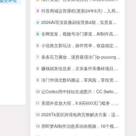
抖音商城运营课程(更新24年6月)，入局抖店必学课， 如何快速扫盲入局抖店
3
2026AI导演直播训练营第4期，实景直播教学AI分镜视听语言，广告短剧MV实战，解决人物画面崩坏痛点
4
全网首发，视频号冷门赛道，AI制作高质量原创作品，新人小白友好，轻松日入1000+
5
小说推文新玩法，操作简单，收益稳定，日入1000+
6
条条百万播放，漫剪最强冷门ip-puuung1，手机全流程，小白轻松学会！
7
赚钱就靠信息差，京东备件库搬砖项目详细视频教程来了，一单纯利200起,…
8
冷门华强北数码搬运，零风险，零投资，一天十分钟月入1W+【揭秘】
9
让Codex用中转站生成图片：CC Switch配置、画图能力检测与全局Skill教程
10
美团外卖放大招，9.9买600无门槛券，可以薅羊毛自用，可以推广挣佣金
11
2025Tk美区跨境电商完整解决方案：适合希望快速入局美区电商的从业者学习
12
用即梦AI制作治愈系动画视频，16个视频涨粉13W，保守日入5张
13