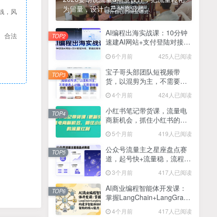
为留量，设计自己的商业模...
钱，风
2025最新零撸项目，一部手机就可以操作，20秒一单，零投入纯薅羊毛，无门槛，一天200+【揭秘】
4
线上陪伴项目玩法，聊聊天就有收益的项目，一个月收益5000+
AI编程出海实战课：10分钟
5
、合法
TOP2
速建AI网站+支付登陆对接，
全网首发！答案之书网页版，全新玩法，搭配文档和网页，日入1k+零门槛小白首选副业
掌握出海全流程
6
6个月前
425人已阅读
25年7月小红书女粉新玩法，公域转私域变现，日轻松变现2张+，5分钟简单复制好上手
7
宝子哥头部团队短视频带
TOP3
货，以混剪为主，不需要真
情趣内衣暴利玩法，冷门赛道，日入1k+
8
人出镜，不需要拍摄【更新
4个月前
424人已阅读
26年3月】
在家就能做的项目，一天轻松300+，操作简单上手快
9
小红书笔记带货课，流量电
TOP4
商新机会，抓住小红书的流
2025年百家号AI图文掘金，手机操作单号月入4-5位数，低门槛【附指令+工具】
10
量红利(更新26年2月)
5个月前
419人已阅读
抖音情感文案项目玩法，单月涨粉3000+，新手小白也能做
11
公众号流量主之星座盘点赛
TOP5
道，起号快+流量稳，流程简
单，适合新手操作
3个月前
417人已阅读
AI商业编程智能体开发课：
TOP6
掌握LangChain+LangGraph
构建多智能体协同架构的核
4个月前
417人已阅读
心能力