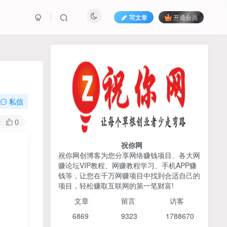
写文章
开通会员
热榜资源
免费分享网赚资讯
TOP1
私信
425人已阅读
0
2026姜胡说流量&商业设计，把流量转化
为留量，设计自己的商业模...
祝你网
祝你网创博客为您分享网络赚钱项目、各大网
赚论坛VIP教程、网赚教程学习、手机APP赚
AI编程出海实战课：10分钟
TOP2
钱等，让您在千万网赚项目中找到合适自己的
速建AI网站+支付登陆对接，
项目，轻松赚取互联网的第一笔财富!
掌握出海全流程
6个月前
425人已阅读
文章
留言 访客
宝子哥头部团队短视频带
TOP3
6869 9
323 1
788670
货，以混剪为主，不需要真