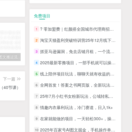
免费项目
? 零加盟费｜红颜搭全国城市代理商招募正式启动！
1
淘宝天猫盈利突破特训营25年12月线下课，系统性的深度剖析电商企业经营之道，打造电商标准化运营体系
2
抓亚马逊漏洞，免去店铺月租，一个流量大竞争小，让你有机会成大卖的赛道
3
拆解抖音图文搬运流量掘金，可日入小几百
快手星火计划项目玩法，零门槛，单视频收益5000+，保姆级教程
汽水音乐听歌每天变现100+思路，第一时间入局抓住风口，玩法无私分享与你！
2025最新零撸项目，一部手机就可以操作，20秒一单，零投入纯薅羊毛，无门槛，一天200+【揭秘】
4
线上陪伴项目玩法，聊聊天就有收益的项目，一个月收益5000+
5
下一篇
全网首发！答案之书网页版，全新玩法，搭配文档和网页，日入1k+零门槛小白首选副业
6
（40节课）
25年7月小红书女粉新玩法，公域转私域变现，日轻松变现2张+，5分钟简单复制好上手
7
情趣内衣暴利玩法，冷门赛道，日入1k+
8
在家就能做的项目，一天轻松300+，操作简单上手快
9
2025年百家号AI图文掘金，手机操作单号月入4-5位数，低门槛【附指令+工具】
10