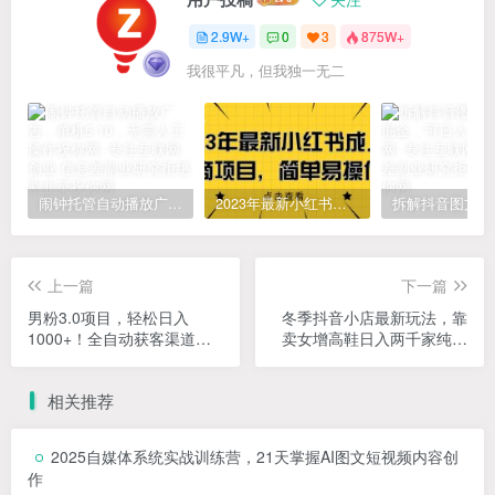
2.9W+
0
3
875W+
我很平凡，但我独一无二
闹钟托管自动播放广告，单机5-10，无需人工操作
2023年最新小红书成人电商项目，简单易操作【详细教程】
上一篇
下一篇
男粉3.0项目，轻松日入
冬季抖音小店最新玩法，靠
1000+！全自动获客渠道，
卖女增高鞋日入两千家纯商
当天见效，新手小白也能简
品卡【揭秘】
单操作！
相关推荐
2025自媒体系统实战训练营，21天掌握AI图文短视频内容创
作