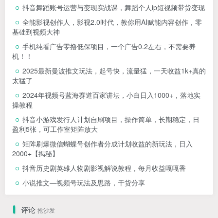
抖音舞蹈账号运营与变现实战课，舞蹈个人ip短视频带货变现
全能影视创作人，影视2.0时代，教你用AI赋能内容创作，​零
基础到视频大神
手机纯看广告零撸低保项目，一个广告0.2左右，不需要养
机！！
2025最新曼波推文玩法，起号快，流量猛，一天收益1k+真的
太猛了
2024年视频号蓝海赛道百家讲坛，小白日入1000+，落地实
操教程
抖音小游戏发行人计划自刷项目，操作简单，长期稳定，日
盈利5张，可工作室矩阵放大
矩阵刷爆微信蝴蝶号创作者分成计划收益的新玩法，日入
2000+【揭秘】
抖音历史剧英雄人物剧影视解说教程，每月收益嘎嘎香
小说推文—视频号玩法及思路，干货分享
评论
抢沙发