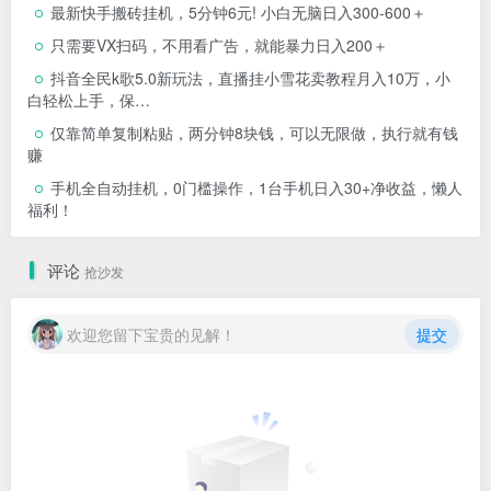
最新快手搬砖挂机，5分钟6元! 小白无脑日入300-600＋
只需要VX扫码，不用看广告，就能暴力日入200＋
抖音全民k歌5.0新玩法，直播挂小雪花卖教程月入10万，小
白轻松上手，保…
仅靠简单复制粘贴，两分钟8块钱，可以无限做，执行就有钱
赚
手机全自动挂机，0门槛操作，1台手机日入30+净收益，懒人
福利！
评论
抢沙发
欢迎您留下宝贵的见解！
提交