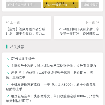
闹钟托管自动播放广告，单机5-10，无需人工操作
2023年最新小红书成人电商项目，简单易操作【详细教程】
上一篇
下一篇
【蓝海】视频号创作者分成
2024红利风口项目来袭，享
计划，薅平台收益，实力拆
受第一波红利，逆风翻盘普
解每天收益 8000+玩法
通人也能实现，年入百万
相关推荐
DY号提取手机号
主播起号全攻略，线上课助你从基础到进阶，提升直播能力
读书 博主 必修课：从0学做读书账号运营：教你图文、视
频、直播卖书
手机发评论就有收益，一单10元日入9000+，新手小白复制
粘贴秒上手
用豆包结合今日头条做爆文，单日收益稳定破1000+，只需简
单复制粘贴即可！