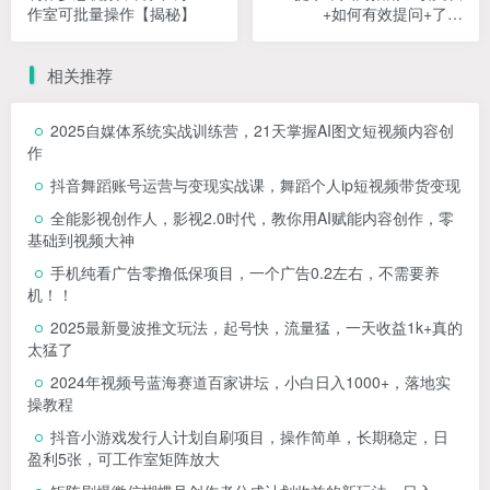
作室可批量操作【揭秘】
+如何有效提问+了解
token+prompt的结构化【揭
秘】
相关推荐
2025自媒体系统实战训练营，21天掌握AI图文短视频内容创
作
抖音舞蹈账号运营与变现实战课，舞蹈个人ip短视频带货变现
全能影视创作人，影视2.0时代，教你用AI赋能内容创作，​零
基础到视频大神
手机纯看广告零撸低保项目，一个广告0.2左右，不需要养
机！！
2025最新曼波推文玩法，起号快，流量猛，一天收益1k+真的
太猛了
2024年视频号蓝海赛道百家讲坛，小白日入1000+，落地实
操教程
抖音小游戏发行人计划自刷项目，操作简单，长期稳定，日
盈利5张，可工作室矩阵放大