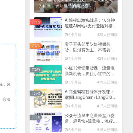
为留量，设计自己的商业模...
2025最新零撸项目，一部手机就可以操作，20秒一单，零投入纯薅羊毛，无门槛，一天200+【揭秘】
4
线上陪伴项目玩法，聊聊天就有收益的项目，一个月收益5000+
AI编程出海实战课：10分钟
5
TOP2
速建AI网站+支付登陆对接，
全网首发！答案之书网页版，全新玩法，搭配文档和网页，日入1k+零门槛小白首选副业
掌握出海全流程
6
6个月前
425人已阅读
25年7月小红书女粉新玩法，公域转私域变现，日轻松变现2张+，5分钟简单复制好上手
7
宝子哥头部团队短视频带
TOP3
货，以混剪为主，不需要真
情趣内衣暴利玩法，冷门赛道，日入1k+
8
人出镜，不需要拍摄【更新
4个月前
424人已阅读
26年3月】
在家就能做的项目，一天轻松300+，操作简单上手快
9
小红书笔记带货课，流量电
TOP4
商新机会，抓住小红书的流
2025年百家号AI图文掘金，手机操作单号月入4-5位数，低门槛【附指令+工具】
10
量红利(更新26年2月)
5个月前
419人已阅读
钱，风
抖音情感文案项目玩法，单月涨粉3000+，新手小白也能做
11
AI商业编程智能体开发课：
TOP5
掌握LangChain+LangGraph
、合法
构建多智能体协同架构的核
4个月前
417人已阅读
心能力
公众号流量主之星座盘点赛
TOP6
道，起号快+流量稳，流程简
单，适合新手操作
3个月前
416人已阅读