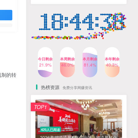
人出镜，不需要拍摄【更新
4个月前
424人已阅读
26年3月】
小红书笔记带货课，流量电
TOP4
商新机会，抓住小红书的流
量红利(更新26年2月)
5个月前
419人已阅读
AI商业编程智能体开发课：
TOP5
掌握LangChain+LangGraph
构建多智能体协同架构的核
4个月前
417人已阅读
心能力
今日剩余
本周剩余
本月剩余
本年剩余
公众号流量主之星座盘点赛
21.9%
46.0%
81.4%
40.3%
TOP6
道，起号快+流量稳，流程简
机制的转
单，适合新手操作
3个月前
416人已阅读
热榜资源
免费分享网赚资讯
免费项目
TOP1
? 零加盟费｜红颜搭全国城市代理商招募正式启动！
1
淘宝天猫盈利突破特训营25年12月线下课，系统性的深度剖析电商企业经营之道，打造电商标准化运营体系
2
425人已阅读
抓亚马逊漏洞，免去店铺月租，一个流量大竞争小，让你有机会成大卖的赛道
3
2026姜胡说流量&商业设计，把流量转化