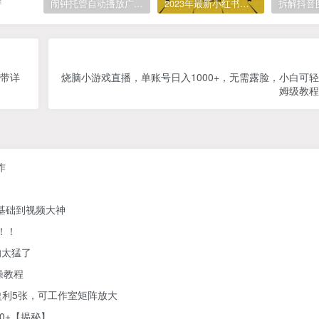
望
闹钟托管自动播放广告，单机5-10，无需人工操作
2023年最新小红书成人电商项目，简单易操作【详细教程】
附带详
烧脑小游戏直播，单账号日入1000+，无需露脸，小白可
姆级教程
作
零基础到视频大神
！！
的太猛了
操教程
利5张，可工作室矩阵放大
0+【揭秘】