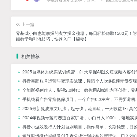
不要急着说别无选择，也许、下个路口就会遇见希
上一篇
零基础小白也能掌握的玄学掘金秘籍，每日轻松赚取1500元！
细教学和引流技巧，快速入门【揭秘】
相关推荐
2025自媒体系统实战训练营，21天掌握AI图文短视频内容创
抖音舞蹈账号运营与变现实战课，舞蹈个人ip短视频带货变现
全能影视创作人，影视2.0时代，教你用AI赋能内容创作，​
手机纯看广告零撸低保项目，一个广告0.2左右，不需要养机
2025最新曼波推文玩法，起号快，流量猛，一天收益1k+真
2024年视频号蓝海赛道百家讲坛，小白日入1000+，落地实
抖音小游戏发行人计划自刷项目，操作简单，长期稳定，日盈
矩阵刷爆微信蝴蝶号创作者分成计划收益的新玩法，日入200