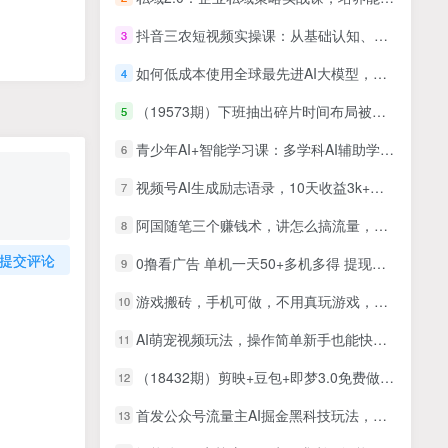
抖音三农短视频实操课：从基础认知、定位拆解到内容创作、拍摄剪辑及数据复盘投放
3
如何低成本使用全球最先进AI大模型，全网最全指南
4
（19573期）下班抽出碎片时间布局被动收入，拼多多虚拟轻资产月入 1-3 万很轻松
5
青少年AI+智能学习课：多学科AI辅助学习，提升学习效率与创新能力
6
视频号AI生成励志语录，10天收益3k+，纯软件生成，小白可做
7
阿国随笔三个赚钱术，讲怎么搞流量，怎么服务客户
8
提交评论
0撸看广告 单机一天50+多机多得 提现秒到 不限制场地操作
9
游戏搬砖，手机可做，不用真玩游戏，最快当天见收益，副业创业网创兼职
10
AI萌宠视频玩法，操作简单新手也能快速上手，轻松月入过万！
11
（18432期）剪映+豆包+即梦3.0免费做龟兔赛跑绘本视频，小白轻松学会儿童动画
12
首发公众号流量主AI掘金黑科技玩法，冷门暴力三天100%打标签起号,日入1000+
13