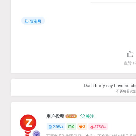
冒泡网
点赞
1
Don’t hurry say have no cho
不要急着说
用户投稿
关注
2.9W+
0
3
875W+