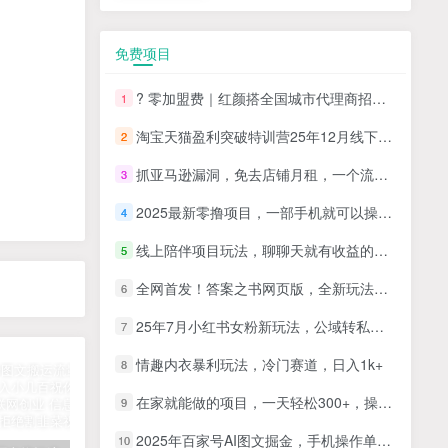
免费项目
? 零加盟费｜红颜搭全国城市代理商招募正式启动！
1
淘宝天猫盈利突破特训营25年12月线下课，系统性的深度剖析电商企业经营之道，打造电商标准化运营体系
2
抓亚马逊漏洞，免去店铺月租，一个流量大竞争小，让你有机会成大卖的赛道
3
2025最新零撸项目，一部手机就可以操作，20秒一单，零投入纯薅羊毛，无门槛，一天200+【揭秘】
4
线上陪伴项目玩法，聊聊天就有收益的项目，一个月收益5000+
5
全网首发！答案之书网页版，全新玩法，搭配文档和网页，日入1k+零门槛小白首选副业
6
25年7月小红书女粉新玩法，公域转私域变现，日轻松变现2张+，5分钟简单复制好上手
7
情趣内衣暴利玩法，冷门赛道，日入1k+
8
在家就能做的项目，一天轻松300+，操作简单上手快
9
2025年百家号AI图文掘金，手机操作单号月入4-5位数，低门槛【附指令+工具】
10