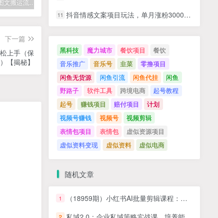
拆解抖音图文搬运流量掘金，可日入小几百
快手星火计划项目玩法，零门槛，单视频收益5000+，保姆级教程
汽水音乐听歌每天变现100+思路，第一时间入局抓住风口，玩法无私分享与你！
抖音情感文案项目玩法，单月涨粉3000+，新手小白也能做
11
下一篇
黑科技
魔力城市
餐饮项目
餐饮
轻松上手（保
）【揭秘】
音乐推广
音乐号
韭菜
零撸项目
闲鱼无货源
闲鱼引流
闲鱼代挂
闲鱼
野路子
软件工具
跨境电商
起号教程
起号
赚钱项目
赔付项目
计划
视频号赚钱
视频号
视频剪辑
表情包项目
表情包
虚似资源项目
虚似资料变现
虚似资料
虚似电商
随机文章
（18959期）小红书AI批量剪辑课程：批量视频分割+批量发布+交叉发布，多账号矩阵运营提效
1
私域2.0：企业私域策略实战课，培养能拿结果的私域操盘手
2