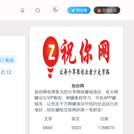
写文章
开通会员
热榜资源
免费分享网赚资讯
TOP1
私信
425人已阅读
12
2026姜胡说流量&商业设计，把流量转化
为留量，设计自己的商业模...
祝你网
祝你网创博客为您分享网络赚钱项目、各大网
赚论坛VIP教程、网赚教程学习、手机APP赚
AI编程出海实战课：10分钟
TOP2
钱等，让您在千万网赚项目中找到合适自己的
速建AI网站+支付登陆对接，
项目，轻松赚取互联网的第一笔财富!
掌握出海全流程
6个月前
425人已阅读
文章
留言 访客
宝子哥头部团队短视频带
TOP3
6869 9
323 1
788670
货，以混剪为主，不需要真