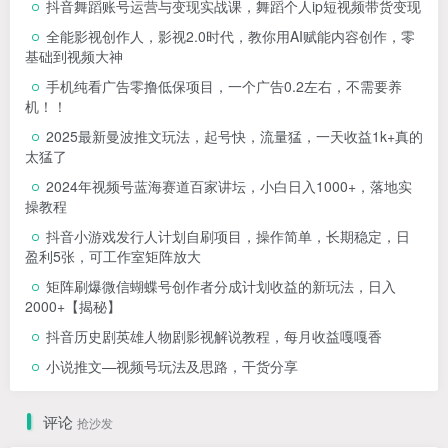
抖音舞蹈账号运营与变现实战课，舞蹈个人ip短视频带货变现
全能影视创作人，影视2.0时代，教你用AI赋能内容创作，​零
基础到视频大神
手机纯看广告零撸低保项目，一个广告0.2左右，不需要养
机！！
2025最新曼波推文玩法，起号快，流量猛，一天收益1k+真的
太猛了
2024年视频号蓝海赛道百家讲坛，小白日入1000+，落地实
操教程
抖音小游戏发行人计划自刷项目，操作简单，长期稳定，日
盈利5张，可工作室矩阵放大
矩阵刷爆微信蝴蝶号创作者分成计划收益的新玩法，日入
2000+【揭秘】
抖音历史剧英雄人物剧影视解说教程，每月收益嘎嘎香
小说推文—视频号玩法及思路，干货分享
评论
抢沙发