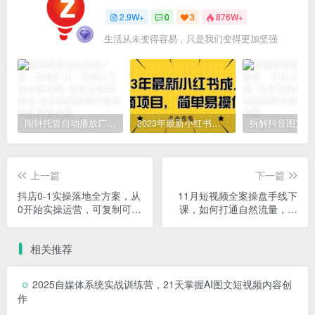
2.9W+
0
3
876W+
生活从未变得容易，只是我们变得更加坚强
闹钟托管自动播放广告，单机5-10，无需人工操作
2023年最新小红书成人电商项目，简单易操作【详细教程】
上一篇
下一篇
抖店0-1实操落地全方案，从
11月短视频全案操盘手线下
0开始实操运营，可复制可落
课，如何打通自然流量，成
地的方法论
为想象级IP必备要素，全是
干货
相关推荐
2025自媒体系统实战训练营，21天掌握AI图文短视频内容创
作