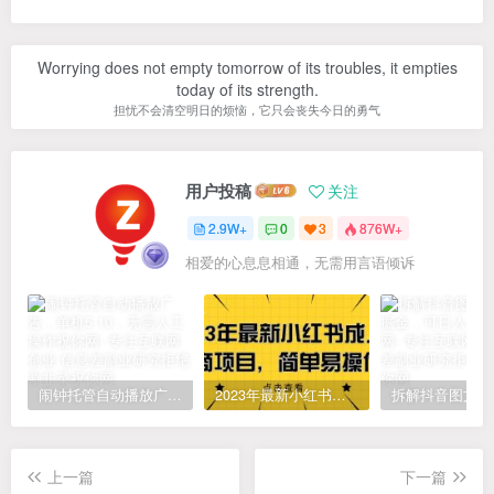
Worrying does not empty tomorrow of its troubles, it empties
today of its strength.
担忧不会清空明日的烦恼，它只会丧失今日的勇气
用户投稿
关注
2.9W+
0
3
876W+
相爱的心息息相通，无需用言语倾诉
闹钟托管自动播放广告，单机5-10，无需人工操作
2023年最新小红书成人电商项目，简单易操作【详细教程】
上一篇
下一篇