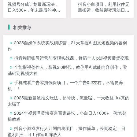
视频号分成计划最新玩法，
抖音小白项目，利用软件无
日入500+，年末最后的冲刺
脑搬运，收益裂变玩法日入
【揭秘】
500+【揭秘】
相关推荐
2025自媒体系统实战训练营，21天掌握AI图文短视频内容创
作
抖音舞蹈账号运营与变现实战课，舞蹈个人ip短视频带货变现
全能影视创作人，影视2.0时代，教你用AI赋能内容创作，​零
基础到视频大神
手机纯看广告零撸低保项目，一个广告0.2左右，不需要养
机！！
2025最新曼波推文玩法，起号快，流量猛，一天收益1k+真的
太猛了
2024年视频号蓝海赛道百家讲坛，小白日入1000+，落地实
操教程
抖音小游戏发行人计划自刷项目，操作简单，长期稳定，日
盈利5张，可工作室矩阵放大