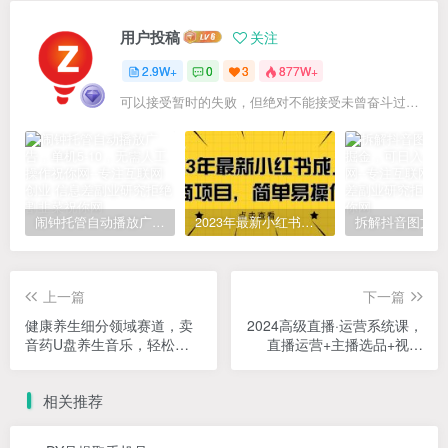
用户投稿
关注
2.9W+
0
3
877W+
可以接受暂时的失败，但绝对不能接受未曾奋斗过的自己
闹钟托管自动播放广告，单机5-10，无需人工操作
2023年最新小红书成人电商项目，简单易操作【详细教程】
上一篇
下一篇
健康养生细分领域赛道，卖
2024高级直播·运营系统课，
音药U盘养生音乐，轻松月
直播运营+主播选品+视频
赚一万+，可批量操作
（49节课）
相关推荐