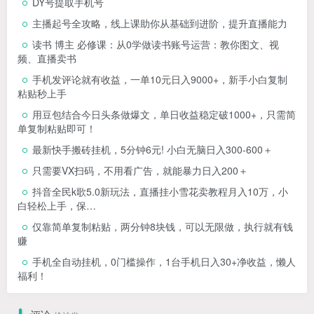
DY号提取手机号
主播起号全攻略，线上课助你从基础到进阶，提升直播能力
读书 博主 必修课：从0学做读书账号运营：教你图文、视
频、直播卖书
手机发评论就有收益，一单10元日入9000+，新手小白复制
粘贴秒上手
用豆包结合今日头条做爆文，单日收益稳定破1000+，只需简
单复制粘贴即可！
最新快手搬砖挂机，5分钟6元! 小白无脑日入300-600＋
只需要VX扫码，不用看广告，就能暴力日入200＋
抖音全民k歌5.0新玩法，直播挂小雪花卖教程月入10万，小
白轻松上手，保…
仅靠简单复制粘贴，两分钟8块钱，可以无限做，执行就有钱
赚
手机全自动挂机，0门槛操作，1台手机日入30+净收益，懒人
福利！