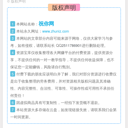
©
版权声明
版权声明
祝你网
1
本网站名称：
2
本站永久网址：
www.zhuniz.com
3
本网站的文章部分内容可能来源于网络，仅供大家学习与参
考，如有侵权，请联系站长 QQ
2511786901
进行删除处理。
4
资源宝库仅收集整理各大网赚平台的付费资源，提供资源分
享，不提供任何的一对一教学指导，不提供任何收益保障，也不
保证您一定能赚钱，风险请自行甄别。
5
付费下载的朋友应该明白并了解，我们对部分资源进行收费仅
是出于收集整理的劳务费用，并对资源相关版权问题及其准确
性、内容完整性、合法性、可靠性、可操作性或可用性不承担任
何责任！
6
因虚拟商品具有可复制性，一经拍下发货概不退款。
7
本站资源大多存储在云盘，如发现链接失效，请联系我们会第
一时间更新。