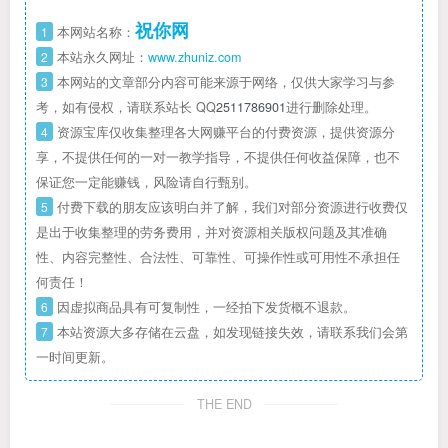
祝你网
1
本网站名称：
2
本站永久网址：
www.zhuniz.com
3
本网站的文章部分内容可能来源于网络，仅供大家学习与参
考，如有侵权，请联系站长 QQ
2511786901
进行删除处理。
4
资源宝库仅收集整理各大网赚平台的付费资源，提供资源分
享，不提供任何的一对一教学指导，不提供任何收益保障，也不
保证您一定能赚钱，风险请自行甄别。
5
付费下载的朋友应该明白并了解，我们对部分资源进行收费仅
是出于收集整理的劳务费用，并对资源相关版权问题及其准确
性、内容完整性、合法性、可靠性、可操作性或可用性不承担任
何责任！
6
因虚拟商品具有可复制性，一经拍下发货概不退款。
7
本站资源大多存储在云盘，如发现链接失效，请联系我们会第
一时间更新。
THE END