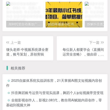
闹钟托管自动播放广告，单机5-10，无需人工操作
2023年最新小红书成人电商项目，简单易操作【详细教程】
上一篇
下一篇
馒头老师·中视频系统课全赛
每位新人都要学会《直播间
道，账号策划，原创剪辑
运营全攻略》，做由容，搞
流量，赚收入一快速从小白
到内行
相关推荐
2025自媒体系统实战训练营，21天掌握AI图文短视频内容创
作
抖音舞蹈账号运营与变现实战课，舞蹈个人ip短视频带货变现
全能影视创作人，影视2.0时代，教你用AI赋能内容创作，​零
基础到视频大神