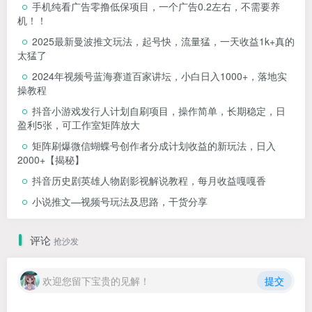
手机纯看广告零撸低保项目，一个广告0.2左右，不需要养
机！！
2025最新曼波推文玩法，起号快，流量猛，一天收益1k+真的
太猛了
2024年视频号蓝海赛道百家讲坛，小白日入1000+，落地实
操教程
抖音小游戏发行人计划自刷项目，操作简单，长期稳定，日
盈利5张，可工作室矩阵放大
矩阵刷爆微信蝴蝶号创作者分成计划收益的新玩法，日入
2000+【揭秘】
抖音历史剧英雄人物剧影视解说教程，每月收益嘎嘎香
小说推文—视频号玩法及思路，干货分享
评论
抢沙发
欢迎您留下宝贵的见解！
提交