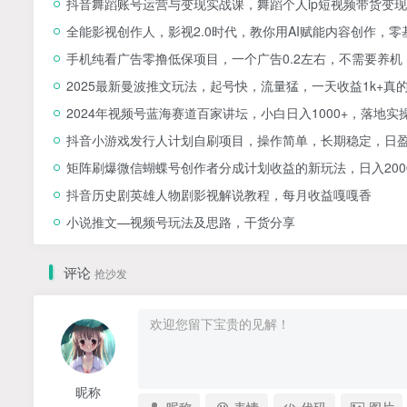
抖音舞蹈账号运营与变现实战课，舞蹈个人ip短视频带货变现
全能影视创作人，影视2.0时代，教你用AI赋能内容创作，​
手机纯看广告零撸低保项目，一个广告0.2左右，不需要养机
2025最新曼波推文玩法，起号快，流量猛，一天收益1k+真
2024年视频号蓝海赛道百家讲坛，小白日入1000+，落地实
抖音小游戏发行人计划自刷项目，操作简单，长期稳定，日盈
矩阵刷爆微信蝴蝶号创作者分成计划收益的新玩法，日入200
抖音历史剧英雄人物剧影视解说教程，每月收益嘎嘎香
小说推文—视频号玩法及思路，干货分享
评论
抢沙发
昵称
昵称
表情
代码
图片