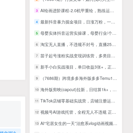
AI绘画进阶课程-2.0机甲重绘，熟练运用stabledifusion，快速生成高品质设计设计图稿
3
最新抖音暴力掘金项目，日涨万粉，一单变现500+【揭秘】
4
母婴实体抖音运营实操课，母婴行业/个人ip/母婴实体同城号，帮助母婴实体在短视频做出新增长
5
淘宝无人直播，不违规不封号，直播25小时卖17万，全年旺季！可批量矩阵
6
苗子起号涨粉实战变现训练营，多类目零基础爆款起号、精准起号节奏、新手稳涨粉可落地变现全课
7
新手小白实战项目，单日收益3张+，正规长期可落地，后期可实现日收1k+【揭秘】
8
（7686期）跨境多多海外版多多Temu12天快速入门实战课，从入驻 上架到正式售卖全流程
9
海外版剪映(capcut)拉新，日结算1k+，市场空白，风口项目
10
TikTok店铺零基础实战营，店铺注册运营・产品上架・回款物流・内容拍摄剪辑等 ，跨境小白从0到1落地课
11
视频号AI游戏托管，全程无人不违规 正规安全，单日平均收益130+
12
AI“宅居女生的一天”治愈系vlog动画视频，7天长粉破千，单条广告2k+，0成本制作有手就会
13
提交评论