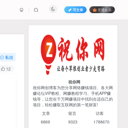
写文章
开通会员
热榜资源
免费分享网赚资讯
TOP1
私信
425人已阅读
12
2026姜胡说流量&商业设计，把流量转化
为留量，设计自己的商业模...
祝你网
祝你网创博客为您分享网络赚钱项目、各大网
赚论坛VIP教程、网赚教程学习、手机APP赚
AI编程出海实战课：10分钟
TOP2
钱等，让您在千万网赚项目中找到合适自己的
速建AI网站+支付登陆对接，
项目，轻松赚取互联网的第一笔财富!
掌握出海全流程
6个月前
425人已阅读
文章
留言 访客
宝子哥头部团队短视频带
TOP3
6869 9
323 1
788670
货，以混剪为主，不需要真