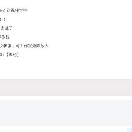
零基础到视频大神
！！
的太猛了
操教程
利5张，可工作室矩阵放大
0+【揭秘】