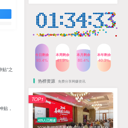
人出镜，不需要拍摄【更新
4个月前
424人已阅读
26年3月】
小红书笔记带货课，流量电
TOP4
商新机会，抓住小红书的流
量红利(更新26年2月)
5个月前
419人已阅读
AI商业编程智能体开发课：
TOP5
掌握LangChain+LangGraph
构建多智能体协同架构的核
4个月前
417人已阅读
心能力
今日剩余
本周剩余
本月剩余
本年剩余
公众号流量主之星座盘点赛
93.4%
41.9%
80.4%
40.3%
TOP6
道，起号快+流量稳，流程简
贴”之
单，适合新手操作
3个月前
416人已阅读
热榜资源
免费分享网赚资讯
免费项目
TOP1
? 零加盟费｜红颜搭全国城市代理商招募正式启动！
1
神贴，
淘宝天猫盈利突破特训营25年12月线下课，系统性的深度剖析电商企业经营之道，打造电商标准化运营体系
2
425人已阅读
抓亚马逊漏洞，免去店铺月租，一个流量大竞争小，让你有机会成大卖的赛道
3
2026姜胡说流量&商业设计，把流量转化