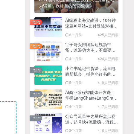
为留量，设计自己的商业模...
2025最新零撸项目，一部手机就可以操作，20秒一单，零投入纯薅羊毛，无门槛，一天200+【揭秘】
4
线上陪伴项目玩法，聊聊天就有收益的项目，一个月收益5000+
AI编程出海实战课：10分钟
5
TOP2
速建AI网站+支付登陆对接，
全网首发！答案之书网页版，全新玩法，搭配文档和网页，日入1k+零门槛小白首选副业
掌握出海全流程
6
6个月前
425人已阅读
25年7月小红书女粉新玩法，公域转私域变现，日轻松变现2张+，5分钟简单复制好上手
7
宝子哥头部团队短视频带
TOP3
货，以混剪为主，不需要真
情趣内衣暴利玩法，冷门赛道，日入1k+
8
人出镜，不需要拍摄【更新
4个月前
424人已阅读
26年3月】
在家就能做的项目，一天轻松300+，操作简单上手快
9
小红书笔记带货课，流量电
TOP4
商新机会，抓住小红书的流
2025年百家号AI图文掘金，手机操作单号月入4-5位数，低门槛【附指令+工具】
10
量红利(更新26年2月)
5个月前
419人已阅读
抖音情感文案项目玩法，单月涨粉3000+，新手小白也能做
11
AI商业编程智能体开发课：
TOP5
掌握LangChain+LangGraph
构建多智能体协同架构的核
4个月前
417人已阅读
心能力
公众号流量主之星座盘点赛
TOP6
道，起号快+流量稳，流程简
单，适合新手操作
3个月前
416人已阅读