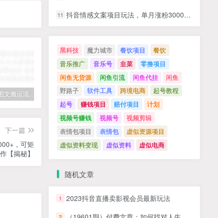
抖音情感文案项目玩法，单月涨粉3000+，新手小白也能做
11
黑科技
魔力城市
餐饮项目
餐饮
音乐推广
音乐号
韭菜
零撸项目
闲鱼无货源
闲鱼引流
闲鱼代挂
闲鱼
野路子
软件工具
跨境电商
起号教程
拆解抖音图文搬运流量掘金，可日入小几百
快手星火计划项目玩法，零门槛，单视频收益5000+，保姆级教程
汽水音乐听歌每天变现100+思路，第一时间入局抓住风口，玩法无私分享与你！
起号
赚钱项目
赔付项目
计划
视频号赚钱
视频号
视频剪辑
下一篇
表情包项目
表情包
虚似资源项目
00+，可矩
虚似资料变现
虚似资料
虚似电商
作【揭秘】
随机文章
2023抖音直播卖影视会员最新玩法
1
（19601期）付费文章：如何找对人生密码的答案？这一篇让你比90%的大师还厉害！
2