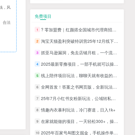
钱，风
免费项目
、合法
? 零加盟费｜红颜搭全国城市代理商招募正式启动！
1
淘宝天猫盈利突破特训营25年12月线下课，系统性的深度剖析电商企业经营之道，打造电商标准化运营体系
2
抓亚马逊漏洞，免去店铺月租，一个流量大竞争小，让你有机会成大卖的赛道
3
2025最新零撸项目，一部手机就可以操作，20秒一单，零投入纯薅羊毛，无门槛，一天200+【揭秘】
4
线上陪伴项目玩法，聊聊天就有收益的项目，一个月收益5000+
5
全网首发！答案之书网页版，全新玩法，搭配文档和网页，日入1k+零门槛小白首选副业
6
25年7月小红书女粉新玩法，公域转私域变现，日轻松变现2张+，5分钟简单复制好上手
7
情趣内衣暴利玩法，冷门赛道，日入1k+
8
在家就能做的项目，一天轻松300+，操作简单上手快
9
2025年百家号AI图文掘金，手机操作单号月入4-5位数，低门槛【附指令+工具】
10