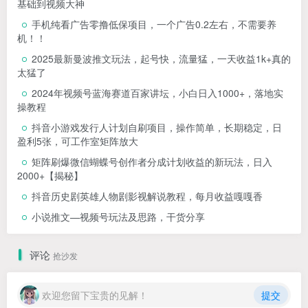
基础到视频大神
手机纯看广告零撸低保项目，一个广告0.2左右，不需要养
机！！
2025最新曼波推文玩法，起号快，流量猛，一天收益1k+真的
太猛了
2024年视频号蓝海赛道百家讲坛，小白日入1000+，落地实
操教程
抖音小游戏发行人计划自刷项目，操作简单，长期稳定，日
盈利5张，可工作室矩阵放大
矩阵刷爆微信蝴蝶号创作者分成计划收益的新玩法，日入
2000+【揭秘】
抖音历史剧英雄人物剧影视解说教程，每月收益嘎嘎香
小说推文—视频号玩法及思路，干货分享
评论
抢沙发
欢迎您留下宝贵的见解！
提交