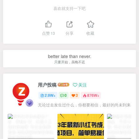
喜欢就支持一下吧
点赞
13
分享
收藏
better late than never.
只要开始，虽晚不迟
用户投稿
关注
2.9W+
0
3
876W+
无论过去发生过什么，你都要相信，最好的尚未到来