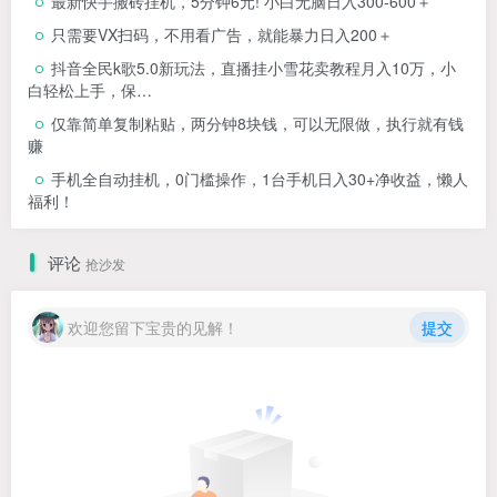
最新快手搬砖挂机，5分钟6元! 小白无脑日入300-600＋
只需要VX扫码，不用看广告，就能暴力日入200＋
抖音全民k歌5.0新玩法，直播挂小雪花卖教程月入10万，小
白轻松上手，保…
仅靠简单复制粘贴，两分钟8块钱，可以无限做，执行就有钱
赚
手机全自动挂机，0门槛操作，1台手机日入30+净收益，懒人
福利！
评论
抢沙发
欢迎您留下宝贵的见解！
提交