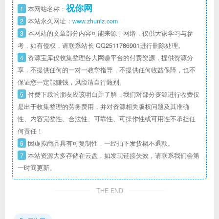
祝你网
1
本网站名称：
2
本站永久网址：
www.zhuniz.com
3
本网站的文章部分内容可能来源于网络，仅供大家学习与参
考，如有侵权，请联系站长 QQ
2511786901
进行删除处理。
4
资源宝库仅收集整理各大网赚平台的付费资源，提供资源分
享，不提供任何的一对一教学指导，不提供任何收益保障，也不
保证您一定能赚钱，风险请自行甄别。
5
付费下载的朋友应该明白并了解，我们对部分资源进行收费仅
是出于收集整理的劳务费用，并对资源相关版权问题及其准确
性、内容完整性、合法性、可靠性、可操作性或可用性不承担任
何责任！
6
因虚拟商品具有可复制性，一经拍下发货概不退款。
7
本站资源大多存储在云盘，如发现链接失效，请联系我们会第
一时间更新。
THE END