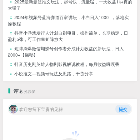
2025最新曼波推文玩法，起号快，流量猛，一天收益1k+真的
太猛了
2024年视频号蓝海赛道百家讲坛，小白日入1000+，落地实
操教程
抖音小游戏发行人计划自刷项目，操作简单，长期稳定，日
盈利5张，可工作室矩阵放大
矩阵刷爆微信蝴蝶号创作者分成计划收益的新玩法，日入
2000+【揭秘】
抖音历史剧英雄人物剧影视解说教程，每月收益嘎嘎香
小说推文—视频号玩法及思路，干货分享
评论
抢沙发
欢迎您留下宝贵的见解！
提交