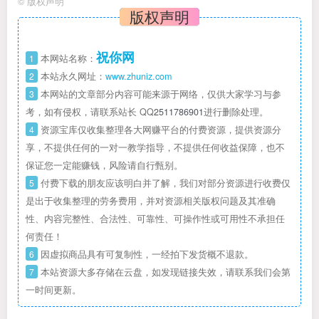
©
版权声明
版权声明
祝你网
1
本网站名称：
2
本站永久网址：
www.zhuniz.com
3
本网站的文章部分内容可能来源于网络，仅供大家学习与参
考，如有侵权，请联系站长 QQ
2511786901
进行删除处理。
4
资源宝库仅收集整理各大网赚平台的付费资源，提供资源分
享，不提供任何的一对一教学指导，不提供任何收益保障，也不
保证您一定能赚钱，风险请自行甄别。
5
付费下载的朋友应该明白并了解，我们对部分资源进行收费仅
是出于收集整理的劳务费用，并对资源相关版权问题及其准确
性、内容完整性、合法性、可靠性、可操作性或可用性不承担任
何责任！
6
因虚拟商品具有可复制性，一经拍下发货概不退款。
7
本站资源大多存储在云盘，如发现链接失效，请联系我们会第
一时间更新。