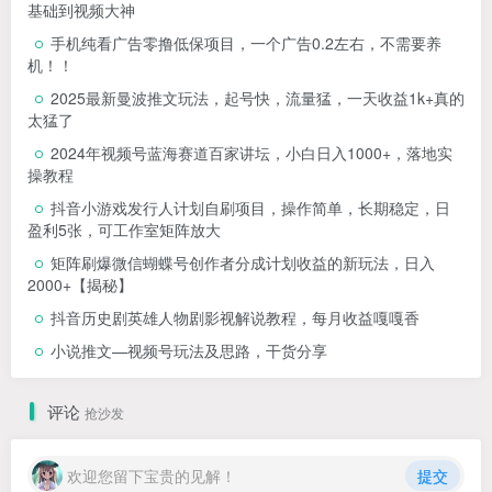
基础到视频大神
手机纯看广告零撸低保项目，一个广告0.2左右，不需要养
机！！
2025最新曼波推文玩法，起号快，流量猛，一天收益1k+真的
太猛了
2024年视频号蓝海赛道百家讲坛，小白日入1000+，落地实
操教程
抖音小游戏发行人计划自刷项目，操作简单，长期稳定，日
盈利5张，可工作室矩阵放大
矩阵刷爆微信蝴蝶号创作者分成计划收益的新玩法，日入
2000+【揭秘】
抖音历史剧英雄人物剧影视解说教程，每月收益嘎嘎香
小说推文—视频号玩法及思路，干货分享
评论
抢沙发
欢迎您留下宝贵的见解！
提交