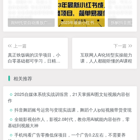
闹钟托管自动播放广告，单机5-10，无需人工操作
2023年最新小红书成人电商项目，简单易操作【详细教程】
上一篇
下一篇
真正铁饭碗的汉学项目，小
互联网人Al化转型实操能力
白零基础都可学习，日精准
课，人人都能听懂的Al课程
引流100+
相关推荐
2025自媒体系统实战训练营，21天掌握AI图文短视频内容创
作
抖音舞蹈账号运营与变现实战课，舞蹈个人ip短视频带货变现
全能影视创作人，影视2.0时代，教你用AI赋能内容创作，​零
基础到视频大神
手机纯看广告零撸低保项目，一个广告0.2左右，不需要养