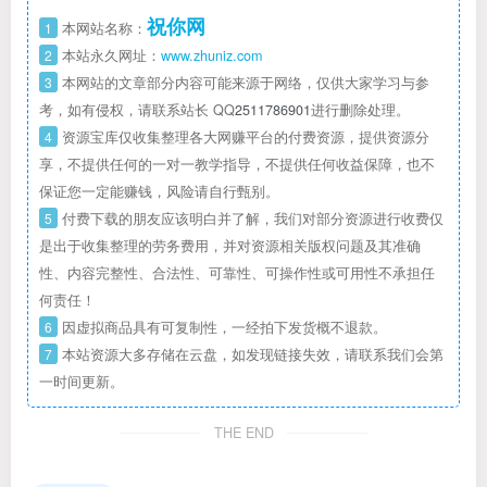
祝你网
1
本网站名称：
2
本站永久网址：
www.zhuniz.com
3
本网站的文章部分内容可能来源于网络，仅供大家学习与参
考，如有侵权，请联系站长 QQ
2511786901
进行删除处理。
4
资源宝库仅收集整理各大网赚平台的付费资源，提供资源分
享，不提供任何的一对一教学指导，不提供任何收益保障，也不
保证您一定能赚钱，风险请自行甄别。
5
付费下载的朋友应该明白并了解，我们对部分资源进行收费仅
是出于收集整理的劳务费用，并对资源相关版权问题及其准确
性、内容完整性、合法性、可靠性、可操作性或可用性不承担任
何责任！
6
因虚拟商品具有可复制性，一经拍下发货概不退款。
7
本站资源大多存储在云盘，如发现链接失效，请联系我们会第
一时间更新。
THE END