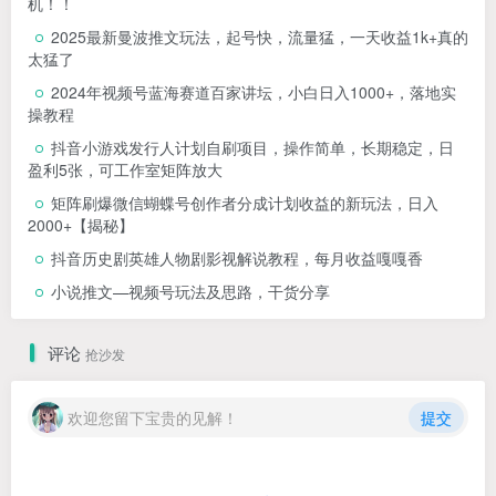
机！！
2025最新曼波推文玩法，起号快，流量猛，一天收益1k+真的
太猛了
2024年视频号蓝海赛道百家讲坛，小白日入1000+，落地实
操教程
抖音小游戏发行人计划自刷项目，操作简单，长期稳定，日
盈利5张，可工作室矩阵放大
矩阵刷爆微信蝴蝶号创作者分成计划收益的新玩法，日入
2000+【揭秘】
抖音历史剧英雄人物剧影视解说教程，每月收益嘎嘎香
小说推文—视频号玩法及思路，干货分享
评论
抢沙发
欢迎您留下宝贵的见解！
提交