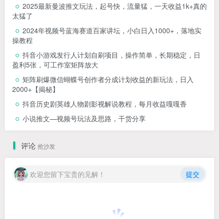
2025最新曼波推文玩法，起号快，流量猛，一天收益1k+真的
太猛了
2024年视频号蓝海赛道百家讲坛，小白日入1000+，落地实
操教程
抖音小游戏发行人计划自刷项目，操作简单，长期稳定，日
盈利5张，可工作室矩阵放大
矩阵刷爆微信蝴蝶号创作者分成计划收益的新玩法，日入
2000+【揭秘】
抖音历史剧英雄人物剧影视解说教程，每月收益嘎嘎香
小说推文—视频号玩法及思路，干货分享
评论
抢沙发
欢迎您留下宝贵的见解！
提交