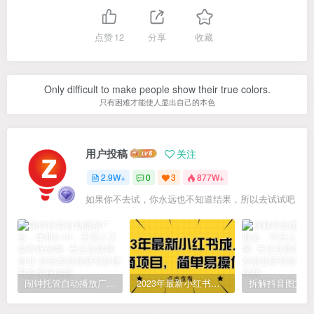
点赞
12
分享
收藏
Only difficult to make people show their true colors.
只有困难才能使人显出自己的本色
用户投稿
关注
2.9W+
0
3
877W+
如果你不去试，你永远也不知道结果，所以去试试吧
闹钟托管自动播放广告，单机5-10，无需人工操作
2023年最新小红书成人电商项目，简单易操作【详细教程】