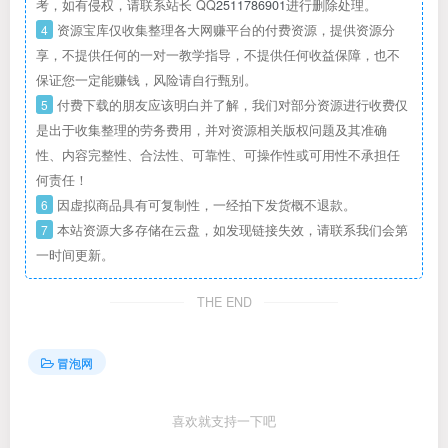
考，如有侵权，请联系站长 QQ
2511786901
进行删除处理。
4
资源宝库仅收集整理各大网赚平台的付费资源，提供资源分
享，不提供任何的一对一教学指导，不提供任何收益保障，也不
保证您一定能赚钱，风险请自行甄别。
5
付费下载的朋友应该明白并了解，我们对部分资源进行收费仅
是出于收集整理的劳务费用，并对资源相关版权问题及其准确
性、内容完整性、合法性、可靠性、可操作性或可用性不承担任
何责任！
6
因虚拟商品具有可复制性，一经拍下发货概不退款。
7
本站资源大多存储在云盘，如发现链接失效，请联系我们会第
一时间更新。
THE END
冒泡网
喜欢就支持一下吧