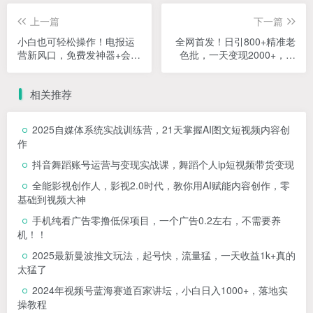
上一篇
下一篇
小白也可轻松操作！电报运
全网首发！日引800+精准老
营新风口，免费发神器+会员
色批，一天变现2000+，独
技巧，赚钱就是这么简单
家引流方法，可矩阵操作
【揭秘】
相关推荐
2025自媒体系统实战训练营，21天掌握AI图文短视频内容创
作
抖音舞蹈账号运营与变现实战课，舞蹈个人ip短视频带货变现
全能影视创作人，影视2.0时代，教你用AI赋能内容创作，​零
基础到视频大神
手机纯看广告零撸低保项目，一个广告0.2左右，不需要养
机！！
2025最新曼波推文玩法，起号快，流量猛，一天收益1k+真的
太猛了
2024年视频号蓝海赛道百家讲坛，小白日入1000+，落地实
操教程