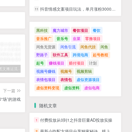
抖音情感文案项目玩法，单月涨粉3000+，新手小白也能做
11
黑科技
魔力城市
餐饮项目
餐饮
音乐推广
音乐号
韭菜
零撸项目
闲鱼无货源
闲鱼引流
闲鱼代挂
闲鱼
野路子
软件工具
跨境电商
起号教程
起号
赚钱项目
赔付项目
计划
拆解抖音图文搬运流量掘金，可日入小几百
快手星火计划项目玩法，零门槛，单视频收益5000+，保姆级教程
汽水音乐听歌每天变现100+思路，第一时间入局抓住风口，玩法无私分享与你！
视频号赚钱
视频号
视频剪辑
表情包项目
表情包
虚似资源项目
虚似资料变现
虚似资料
虚似电商
下一篇
“场”的游戏
随机文章
付费投放从0到1之抖音巨量AD投放实操
1
最新小吃配方项目分享独家秘诀，线上单日5张，手把手教学实操
2