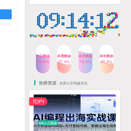
人出镜，不需要拍摄【更新
4个月前
424人已阅读
26年3月】
小红书笔记带货课，流量电
TOP4
商新机会，抓住小红书的流
量红利(更新26年2月)
5个月前
419人已阅读
公众号流量主之星座盘点赛
TOP5
道，起号快+流量稳，流程简
单，适合新手操作
3个月前
417人已阅读
今日剩余
本周剩余
本月剩余
本年剩余
AI商业编程智能体开发课：
61.5%
37.4%
79.4%
40.2%
TOP6
掌握LangChain+LangGraph
构建多智能体协同架构的核
4个月前
417人已阅读
心能力
热榜资源
免费分享网赚资讯
免费项目
TOP1
? 零加盟费｜红颜搭全国城市代理商招募正式启动！
1
淘宝天猫盈利突破特训营25年12月线下课，系统性的深度剖析电商企业经营之道，打造电商标准化运营体系
2
425人已阅读
抓亚马逊漏洞，免去店铺月租，一个流量大竞争小，让你有机会成大卖的赛道
3
AI编程出海实战课：10分钟速建AI网站