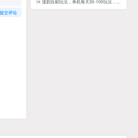
漫剧自刷玩法，单机每天30-100玩法，有手机就能做，可矩阵放大
14
提交评论