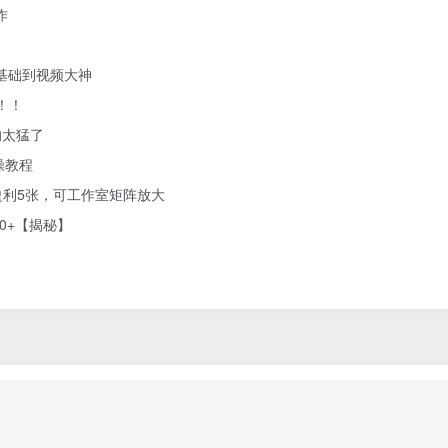
作
零基础到视频大神
！！
的太猛了
操教程
利5张，可工作室矩阵放大
0+【揭秘】