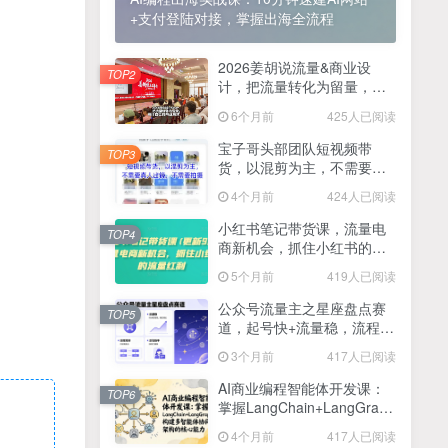
+支付登陆对接，掌握出海全流程
2025最新零撸项目，一部手机就可以操作，20秒一单，零投入纯薅羊毛，无门槛，一天200+【揭秘】
4
线上陪伴项目玩法，聊聊天就有收益的项目，一个月收益5000+
2026姜胡说流量&商业设
5
TOP2
计，把流量转化为留量，设
全网首发！答案之书网页版，全新玩法，搭配文档和网页，日入1k+零门槛小白首选副业
计自己的商业模式
6
6个月前
425人已阅读
25年7月小红书女粉新玩法，公域转私域变现，日轻松变现2张+，5分钟简单复制好上手
7
宝子哥头部团队短视频带
TOP3
货，以混剪为主，不需要真
情趣内衣暴利玩法，冷门赛道，日入1k+
8
人出镜，不需要拍摄【更新
4个月前
424人已阅读
26年3月】
在家就能做的项目，一天轻松300+，操作简单上手快
9
小红书笔记带货课，流量电
TOP4
商新机会，抓住小红书的流
2025年百家号AI图文掘金，手机操作单号月入4-5位数，低门槛【附指令+工具】
10
量红利(更新26年2月)
5个月前
419人已阅读
抖音情感文案项目玩法，单月涨粉3000+，新手小白也能做
11
公众号流量主之星座盘点赛
TOP5
道，起号快+流量稳，流程简
单，适合新手操作
3个月前
417人已阅读
AI商业编程智能体开发课：
TOP6
掌握LangChain+LangGraph
构建多智能体协同架构的核
4个月前
417人已阅读
心能力