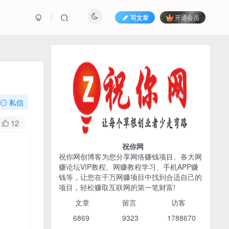
写文章
开通会员
热榜资源
免费分享网赚资讯
TOP1
私信
425人已阅读
12
AI编程出海实战课：10分钟速建AI网站
+支付登陆对接，掌握出海全流程
祝你网
祝你网创博客为您分享网络赚钱项目、各大网
赚论坛VIP教程、网赚教程学习、手机APP赚
2026姜胡说流量&商业设
TOP2
钱等，让您在千万网赚项目中找到合适自己的
计，把流量转化为留量，设
项目，轻松赚取互联网的第一笔财富!
计自己的商业模式
6个月前
425人已阅读
文章
留言 访客
宝子哥头部团队短视频带
TOP3
6869 9
323 1
788670
货，以混剪为主，不需要真