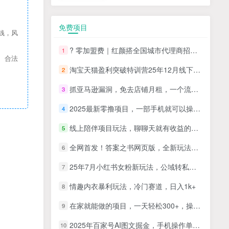
免费项目
钱，风
? 零加盟费｜红颜搭全国城市代理商招募正式启动！
1
、合法
淘宝天猫盈利突破特训营25年12月线下课，系统性的深度剖析电商企业经营之道，打造电商标准化运营体系
2
抓亚马逊漏洞，免去店铺月租，一个流量大竞争小，让你有机会成大卖的赛道
3
2025最新零撸项目，一部手机就可以操作，20秒一单，零投入纯薅羊毛，无门槛，一天200+【揭秘】
4
线上陪伴项目玩法，聊聊天就有收益的项目，一个月收益5000+
5
全网首发！答案之书网页版，全新玩法，搭配文档和网页，日入1k+零门槛小白首选副业
6
25年7月小红书女粉新玩法，公域转私域变现，日轻松变现2张+，5分钟简单复制好上手
7
情趣内衣暴利玩法，冷门赛道，日入1k+
8
在家就能做的项目，一天轻松300+，操作简单上手快
9
2025年百家号AI图文掘金，手机操作单号月入4-5位数，低门槛【附指令+工具】
10