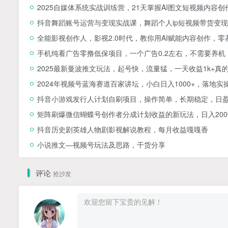
2025自媒体系统实战训练营，21天掌握AI图文短视频内容创
抖音舞蹈账号运营与变现实战课，舞蹈个人ip短视频带货变现
全能影视创作人，影视2.0时代，教你用AI赋能内容创作，​
手机纯看广告零撸低保项目，一个广告0.2左右，不需要养机
2025最新曼波推文玩法，起号快，流量猛，一天收益1k+真
2024年视频号蓝海赛道百家讲坛，小白日入1000+，落地实
抖音小游戏发行人计划自刷项目，操作简单，长期稳定，日盈
矩阵刷爆微信蝴蝶号创作者分成计划收益的新玩法，日入200
抖音历史剧英雄人物剧影视解说教程，每月收益嘎嘎香
小说推文—视频号玩法及思路，干货分享
评论
抢沙发