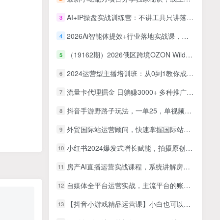
AI+IP操盘实战训练营：不讲工具只讲落地，业务流+智能体+产品AI化，一人顶十人高效变现
3
2026Ai智能体提效+行业落地实战课，不教写代码，只教0基础搭建工具把智能体变成你的专属提效帮手
4
（19162期）2026俄区跨境OZON Wildberries一体化运营大课，选品广告仓储售后全覆盖，搭建稳定俄跨境盈利店铺
5
2024运营型主播培训班：从0到1教你成为金牌运营型主播（29节课）
6
流量卡代理掘金 日躺赚3000+ 多种推广渠道 新手小白轻松落地
7
抖音手游野路子玩法，一单25，单视频收益400+，日入几千轻轻松松，一部手机即可操作
8
外贸国际站运营顾问，快速掌握国际站运营的底层逻辑
9
小红书2024爆发式增长赋能，拍摄原创内容打造百万店铺！
10
房产AI直播运营实战课程，系统讲解房产直播起号运营全流程
11
自媒体全平台运营实战，主流平台的账号搭建、爆款内容生产、矩阵引流及电商变现
12
【抖音小游戏精品运营课】小白也可以操作，从0开始学小游戏运营，操作…
13