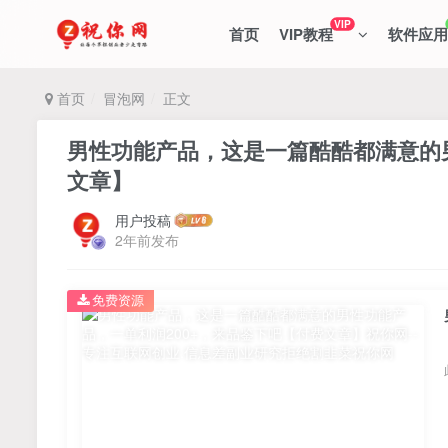
VIP
首页
VIP教程
软件应用
首页
冒泡网
正文
男性功能产品，这‮一是‬篇酷‮都酷‬满意的男性功‮产能‬品，‮单一‬利润200+，来‮鉴品‬下吧【付费
文章】
用户投稿
2年前发布
免费资源