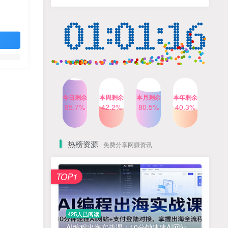
人出镜，不需要拍摄【更新
4个月前
424人已阅读
26年3月】
小红书笔记带货课，流量电
TOP4
商新机会，抓住小红书的流
量红利(更新26年2月)
5个月前
419人已阅读
AI商业编程智能体开发课：
TOP5
掌握LangChain+LangGraph
构建多智能体协同架构的核
4个月前
417人已阅读
心能力
今日剩余
本周剩余
本月剩余
本年剩余
Gemini3.0实战系统课，
95.7%
42.2%
80.5%
40.3%
TOP6
Sora2视频实操，从入门到精
通多模态创作
4个月前
416人已阅读
热榜资源
免费分享网赚资讯
免费项目
TOP1
? 零加盟费｜红颜搭全国城市代理商招募正式启动！
1
淘宝天猫盈利突破特训营25年12月线下课，系统性的深度剖析电商企业经营之道，打造电商标准化运营体系
2
425人已阅读
抓亚马逊漏洞，免去店铺月租，一个流量大竞争小，让你有机会成大卖的赛道
3
AI编程出海实战课：10分钟速建AI网站