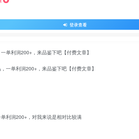
R
登录查看
男性功能产品，这‮一是‬篇酷‮都酷‬满意的男性功‮产能‬品，‮单一‬利润200+，来‮鉴品‬下吧【付费文章】
单利润200+，对我来说是相对比较满