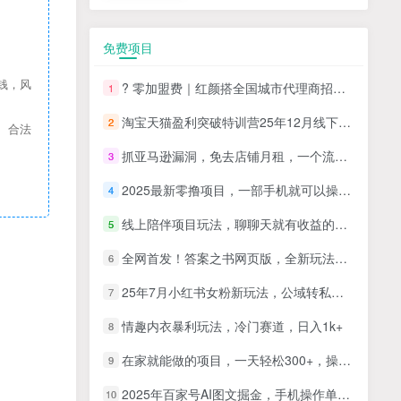
免费项目
钱，风
? 零加盟费｜红颜搭全国城市代理商招募正式启动！
1
淘宝天猫盈利突破特训营25年12月线下课，系统性的深度剖析电商企业经营之道，打造电商标准化运营体系
2
、合法
抓亚马逊漏洞，免去店铺月租，一个流量大竞争小，让你有机会成大卖的赛道
3
2025最新零撸项目，一部手机就可以操作，20秒一单，零投入纯薅羊毛，无门槛，一天200+【揭秘】
4
线上陪伴项目玩法，聊聊天就有收益的项目，一个月收益5000+
5
全网首发！答案之书网页版，全新玩法，搭配文档和网页，日入1k+零门槛小白首选副业
6
25年7月小红书女粉新玩法，公域转私域变现，日轻松变现2张+，5分钟简单复制好上手
7
情趣内衣暴利玩法，冷门赛道，日入1k+
8
在家就能做的项目，一天轻松300+，操作简单上手快
9
2025年百家号AI图文掘金，手机操作单号月入4-5位数，低门槛【附指令+工具】
10