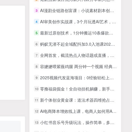
AI漫剧全链路创富课：小说素材剧本创作，人物场景AI生成剪辑发布变现全流程
3
AI审美创作实战课，3个月玩透AI艺术，让你的AI创作思路脱胎换骨，突破创作瓶颈(更新0706)
4
最新过原创技术，1分钟搬运10条爆款视频，多平台批量发布日入1000+，可…
5
蚂蚁无潜不起全域配抖加3.0入池课2026年2月大课，2026再出发，无潜入池方法论(更新0714)
6
全网首发，截流热点人物话题或直播，快速涨粉，0基础可做，迅速暴力变现
7
容嬷嬷喂紫薇鸡腿 两分钟一个视频 经典影视场面恶搞 个个原创还自带流量
8
2025视频代发蓝海项目：0经验轻松上手，单号日入500+，人人可做！
9
零撸福袋掘金！全自动挂机躺赚，新手也能上手
10
新个体创业黄金课：道法术器四维抢占2025红利
11
Ai电商降本增效线上课，电商人如何用Ai工具降本增效
12
小红书音乐号升级玩法，操作简单，多种变现方式，0成本日赚1000+【揭秘】
13