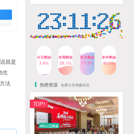
人出镜，不需要拍摄【更新
4个月前
424人已阅读
26年3月】
小红书笔记带货课，流量电
TOP4
商新机会，抓住小红书的流
量红利(更新26年2月)
5个月前
419人已阅读
公众号流量主之星座盘点赛
TOP5
道，起号快+流量稳，流程简
单，适合新手操作
3个月前
417人已阅读
今日剩余
本周剩余
本月剩余
本年剩余
来说就是
AI商业编程智能体开发课：
3.4%
29.1%
77.5%
40.0%
TOP6
掌握LangChain+LangGraph
动生
构建多智能体协同架构的核
4个月前
417人已阅读
心能力
方法
热榜资源
免费分享网赚资讯
免费项目
TOP1
? 零加盟费｜红颜搭全国城市代理商招募正式启动！
1
淘宝天猫盈利突破特训营25年12月线下课，系统性的深度剖析电商企业经营之道，打造电商标准化运营体系
2
425人已阅读
抓亚马逊漏洞，免去店铺月租，一个流量大竞争小，让你有机会成大卖的赛道
3
2026姜胡说流量&商业设计，把流量转化