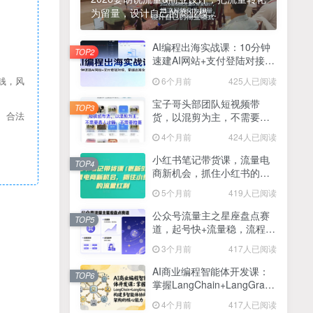
为留量，设计自己的商业模...
2025最新零撸项目，一部手机就可以操作，20秒一单，零投入纯薅羊毛，无门槛，一天200+【揭秘】
4
线上陪伴项目玩法，聊聊天就有收益的项目，一个月收益5000+
AI编程出海实战课：10分钟
5
TOP2
速建AI网站+支付登陆对接，
全网首发！答案之书网页版，全新玩法，搭配文档和网页，日入1k+零门槛小白首选副业
掌握出海全流程
6
6个月前
425人已阅读
钱，风
25年7月小红书女粉新玩法，公域转私域变现，日轻松变现2张+，5分钟简单复制好上手
7
宝子哥头部团队短视频带
TOP3
货，以混剪为主，不需要真
、合法
情趣内衣暴利玩法，冷门赛道，日入1k+
8
人出镜，不需要拍摄【更新
4个月前
424人已阅读
26年3月】
在家就能做的项目，一天轻松300+，操作简单上手快
9
小红书笔记带货课，流量电
TOP4
商新机会，抓住小红书的流
2025年百家号AI图文掘金，手机操作单号月入4-5位数，低门槛【附指令+工具】
10
量红利(更新26年2月)
5个月前
419人已阅读
抖音情感文案项目玩法，单月涨粉3000+，新手小白也能做
11
公众号流量主之星座盘点赛
TOP5
道，起号快+流量稳，流程简
单，适合新手操作
3个月前
417人已阅读
AI商业编程智能体开发课：
TOP6
掌握LangChain+LangGraph
构建多智能体协同架构的核
4个月前
417人已阅读
心能力