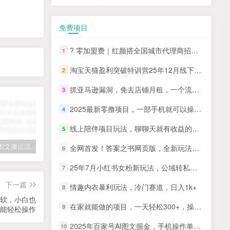
免费项目
? 零加盟费｜红颜搭全国城市代理商招募正式启动！
1
淘宝天猫盈利突破特训营25年12月线下课，系统性的深度剖析电商企业经营之道，打造电商标准化运营体系
2
抓亚马逊漏洞，免去店铺月租，一个流量大竞争小，让你有机会成大卖的赛道
3
2025最新零撸项目，一部手机就可以操作，20秒一单，零投入纯薅羊毛，无门槛，一天200+【揭秘】
4
线上陪伴项目玩法，聊聊天就有收益的项目，一个月收益5000+
5
拆解抖音图文搬运流量掘金，可日入小几百
快手星火计划项目玩法，零门槛，单视频收益5000+，保姆级教程
汽水音乐听歌每天变现100+思路，第一时间入局抓住风口，玩法无私分享与你！
全网首发！答案之书网页版，全新玩法，搭配文档和网页，日入1k+零门槛小白首选副业
6
25年7月小红书女粉新玩法，公域转私域变现，日轻松变现2张+，5分钟简单复制好上手
7
下一篇
情趣内衣暴利玩法，冷门赛道，日入1k+
8
手软，小白也
在家就能做的项目，一天轻松300+，操作简单上手快
9
能轻松操作
2025年百家号AI图文掘金，手机操作单号月入4-5位数，低门槛【附指令+工具】
10