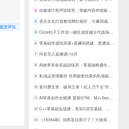
自媒体疗愈IP训练营，突破内容持续输出瓶颈，搭建商业闭环
3
圣合文化打造教培网红校区，引爆同城精准招生【四类视频实操模板】
4
提交评论
Coze扣子工作流一键生成穿越古代战场直播视频，实操教学通俗易懂
5
零基础学虚拟录课+直播间搭建，普通设备也能玩出高清画质（36节高清课）
6
抖音无人直播课(10月
7
AI效率革命实战训练营：零基础精通生成式AI，解锁办公设计创作商业变现全技能
8
私域运营增量班 培养能拿结果的私域操盘手，打造客户自循环赚钱系统
9
某付费文章：破局王者！此人乃千古“作弊”第一人，你的人生也会因此开挂
10
AI审美创作全能课-更新0706：MJ+Seedance+模型训练+影视分镜+编剧，一站式掌握AI艺术创作
11
C++零基础实战课，夯实C语言基础、贯穿游戏项目、掌握开发思维，学成可挑战月薪15K+岗位
12
（18384期）别再盲目剪片了！大佬亲授深度解读大招，基础进阶双向发力，一条过精选拿独家
13