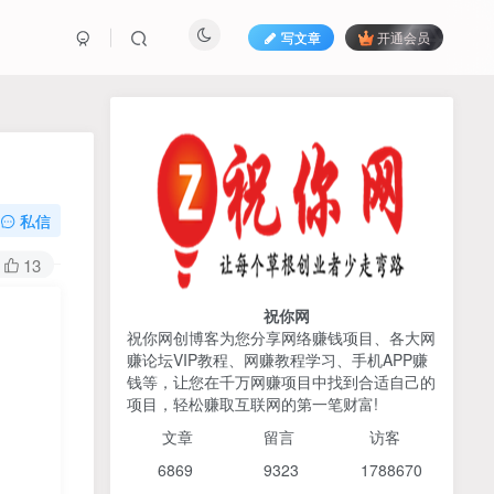
写文章
开通会员
热榜资源
免费分享网赚资讯
TOP1
私信
425人已阅读
13
2026姜胡说流量&商业设计，把流量转化
为留量，设计自己的商业模...
！
祝你网
祝你网创博客为您分享网络赚钱项目、各大网
赚论坛VIP教程、网赚教程学习、手机APP赚
AI编程出海实战课：10分钟
TOP2
钱等，让您在千万网赚项目中找到合适自己的
速建AI网站+支付登陆对接，
项目，轻松赚取互联网的第一笔财富!
掌握出海全流程
6个月前
425人已阅读
文章
留言 访客
宝子哥头部团队短视频带
TOP3
6869 9
323 1
788670
货，以混剪为主，不需要真