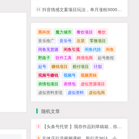
抖音情感文案项目玩法，单月涨粉3000+，新手小白也能做
11
黑科技
魔力城市
餐饮项目
餐饮
音乐推广
音乐号
韭菜
零撸项目
闲鱼无货源
闲鱼引流
闲鱼代挂
闲鱼
野路子
软件工具
跨境电商
起号教程
起号
赚钱项目
赔付项目
计划
视频号赚钱
视频号
视频剪辑
表情包项目
表情包
虚似资源项目
虚似资料变现
虚似资料
虚似电商
随机文章
【头条号托管 】我存作品到草稿箱，你每天5分钟发布，最高月入2W+
1
实体店引流视频课程，新引流36计，小钱靠努力，大钱靠整合
2