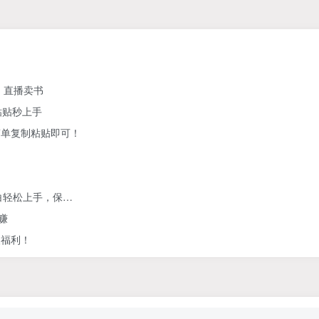
、直播卖书
粘贴秒上手
简单复制粘贴即可！
白轻松上手，保…
赚
人福利！