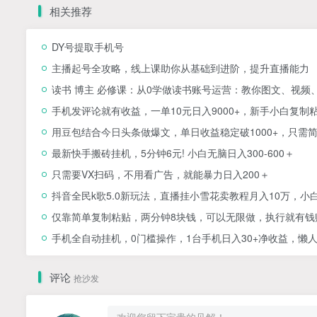
相关推荐
DY号提取手机号
主播起号全攻略，线上课助你从基础到进阶，提升直播能力
读书 博主 必修课：从0学做读书账号运营：教你图文、视频
手机发评论就有收益，一单10元日入9000+，新手小白复制
用豆包结合今日头条做爆文，单日收益稳定破1000+，只需
最新快手搬砖挂机，5分钟6元! 小白无脑日入300-600＋
只需要VX扫码，不用看广告，就能暴力日入200＋
抖音全民k歌5.0新玩法，直播挂小雪花卖教程月入10万，小
仅靠简单复制粘贴，两分钟8块钱，可以无限做，执行就有钱
手机全自动挂机，0门槛操作，1台手机日入30+净收益，懒
评论
抢沙发