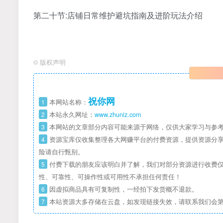
第二十节:店铺日常维护避坑指南及进阶玩法介绍
©
版权声明
祝你网
1
本网站名称：
2
本站永久网址：
www.zhuniz.com
3
本网站的文章部分内容可能来源于网络，仅供大家学习与参考
4
资源宝库仅收集整理各大网赚平台的付费资源，提供资源分享
险请自行甄别。
5
付费下载的朋友应该明白并了解，我们对部分资源进行收费仅
性、可靠性、可操作性或可用性不承担任何责任！
6
因虚拟商品具有可复制性，一经拍下发货概不退款。
7
本站资源大多存储在云盘，如发现链接失效，请联系我们会