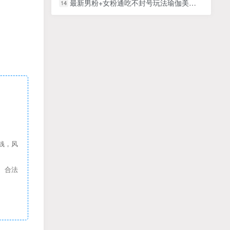
最新男粉+女粉通吃不封号玩法瑜伽美女掘金，日入2500+
14
钱，风
、合法