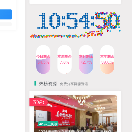
人出镜，不需要拍摄【更新
4个月前
424人已阅读
26年3月】
小红书笔记带货课，流量电
TOP4
商新机会，抓住小红书的流
量红利(更新26年2月)
5个月前
419人已阅读
公众号流量主之星座盘点赛
TOP5
道，起号快+流量稳，流程简
单，适合新手操作
3个月前
417人已阅读
今日剩余
本周剩余
本月剩余
本年剩余
AI商业编程智能体开发课：
54.5%
7.8%
72.7%
39.6%
TOP6
掌握LangChain+LangGraph
构建多智能体协同架构的核
4个月前
417人已阅读
心能力
热榜资源
免费分享网赚资讯
免费项目
TOP1
? 零加盟费｜红颜搭全国城市代理商招募正式启动！
1
淘宝天猫盈利突破特训营25年12月线下课，系统性的深度剖析电商企业经营之道，打造电商标准化运营体系
2
425人已阅读
抓亚马逊漏洞，免去店铺月租，一个流量大竞争小，让你有机会成大卖的赛道
3
2026姜胡说流量&商业设计，把流量转化