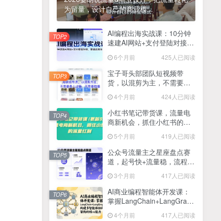
为留量，设计自己的商业模...
2025最新零撸项目，一部手机就可以操作，20秒一单，零投入纯薅羊毛，无门槛，一天200+【揭秘】
4
线上陪伴项目玩法，聊聊天就有收益的项目，一个月收益5000+
AI编程出海实战课：10分钟
5
TOP2
速建AI网站+支付登陆对接，
全网首发！答案之书网页版，全新玩法，搭配文档和网页，日入1k+零门槛小白首选副业
掌握出海全流程
6
6个月前
425人已阅读
25年7月小红书女粉新玩法，公域转私域变现，日轻松变现2张+，5分钟简单复制好上手
7
宝子哥头部团队短视频带
TOP3
货，以混剪为主，不需要真
情趣内衣暴利玩法，冷门赛道，日入1k+
8
人出镜，不需要拍摄【更新
4个月前
424人已阅读
26年3月】
在家就能做的项目，一天轻松300+，操作简单上手快
9
小红书笔记带货课，流量电
TOP4
商新机会，抓住小红书的流
2025年百家号AI图文掘金，手机操作单号月入4-5位数，低门槛【附指令+工具】
10
量红利(更新26年2月)
5个月前
419人已阅读
抖音情感文案项目玩法，单月涨粉3000+，新手小白也能做
11
公众号流量主之星座盘点赛
TOP5
道，起号快+流量稳，流程简
单，适合新手操作
3个月前
417人已阅读
AI商业编程智能体开发课：
TOP6
掌握LangChain+LangGraph
构建多智能体协同架构的核
4个月前
417人已阅读
心能力