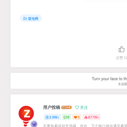
冒泡网
点赞
1
Turn your face to t
永远
用户投稿
关注
2.9W+
0
3
877W+
不要急着说别无选择，也许、下个路口就会遇见希