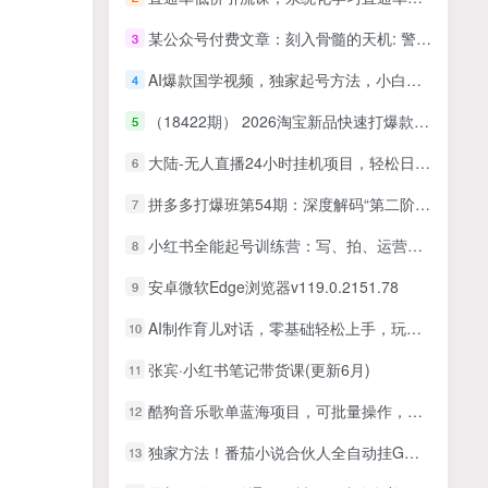
某公众号付费文章：刻入骨髓的天机: 警告，本文向你揭露了 “普通人的翻身路” 这件通天大事
3
AI爆款国学视频，独家起号方法，小白直接上手，当天可见收益，单号日收入5张+附保姆级教程
4
（18422期） 2026淘宝新品快速打爆款教程，全站推广工具+孵化机制+提报冲顶全流程教学
5
大陆-无人直播24小时挂机项目，轻松日入500+（教程+素材+软件）
6
拼多多打爆班第54期：深度解码“第二阶段断流”成因与全套破局方案
7
小红书全能起号训练营：写、拍、运营、赚全链路技能，新手月收益3000-8000元
8
安卓微软Edge浏览器v119.0.2151.78
9
AI制作育儿对话，零基础轻松上手，玩法引流变现教学
10
张宾·小红书笔记带货课(更新6月)
11
酷狗音乐歌单蓝海项目，可批量操作，收益持续简单易上手，适合新手！
12
独家方法！番茄小说合伙人全自动挂G项目，无风控单机单号稳定日收益100+，小白也能做
13