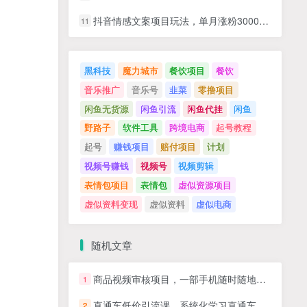
抖音情感文案项目玩法，单月涨粉3000+，新手小白也能做
11
黑科技
魔力城市
餐饮项目
餐饮
音乐推广
音乐号
韭菜
零撸项目
闲鱼无货源
闲鱼引流
闲鱼代挂
闲鱼
野路子
软件工具
跨境电商
起号教程
起号
赚钱项目
赔付项目
计划
视频号赚钱
视频号
视频剪辑
表情包项目
表情包
虚似资源项目
虚似资料变现
虚似资料
虚似电商
随机文章
商品视频审核项目，一部手机随时随地都可以做，20秒钟完成一单，单日收益 4张【揭秘】
1
直通车低价引流课，系统化学习直通车精准投放
2