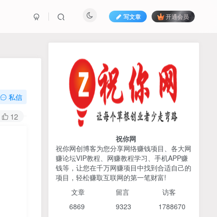
写文章
开通会员
热榜资源
免费分享网赚资讯
TOP1
私信
425人已阅读
12
2026姜胡说流量&商业设计，把流量转化
为留量，设计自己的商业模...
祝你网
祝你网创博客为您分享网络赚钱项目、各大网
赚论坛VIP教程、网赚教程学习、手机APP赚
AI编程出海实战课：10分钟
TOP2
钱等，让您在千万网赚项目中找到合适自己的
速建AI网站+支付登陆对接，
项目，轻松赚取互联网的第一笔财富!
掌握出海全流程
6个月前
425人已阅读
文章
留言 访客
宝子哥头部团队短视频带
TOP3
6869 9
323 1
788670
货，以混剪为主，不需要真