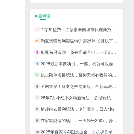
免费项目
? 零加盟费｜红颜搭全国城市代理商招募正式启动！
1
淘宝天猫盈利突破特训营25年12月线下课，系统性的深度剖析电商企业经营之道，打造电商标准化运营体系
2
抓亚马逊漏洞，免去店铺月租，一个流量大竞争小，让你有机会成大卖的赛道
3
2025最新零撸项目，一部手机就可以操作，20秒一单，零投入纯薅羊毛，无门槛，一天200+【揭秘】
4
线上陪伴项目玩法，聊聊天就有收益的项目，一个月收益5000+
5
全网首发！答案之书网页版，全新玩法，搭配文档和网页，日入1k+零门槛小白首选副业
6
25年7月小红书女粉新玩法，公域转私域变现，日轻松变现2张+，5分钟简单复制好上手
7
情趣内衣暴利玩法，冷门赛道，日入1k+
8
在家就能做的项目，一天轻松300+，操作简单上手快
9
2025年百家号AI图文掘金，手机操作单号月入4-5位数，低门槛【附指令+工具】
10