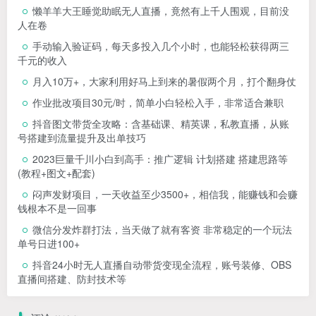
懒羊羊大王睡觉助眠无人直播，竟然有上千人围观，目前没
人在卷
手动输入验证码，每天多投入几个小时，也能轻松获得两三
千元的收入
月入10万+，大家利用好马上到来的暑假两个月，打个翻身仗
作业批改项目30元/时，简单小白轻松入手，非常适合兼职
抖音图文带货全攻略：含基础课、精英课，私教直播，从账
号搭建到流量提升及出单技巧
2023巨量千川小白到高手：推广逻辑 计划搭建 搭建思路等
(教程+图文+配套)
闷声发财项目，一天收益至少3500+，相信我，能赚钱和会赚
钱根本不是一回事
微信分发炸群打法，当天做了就有客资 非常稳定的一个玩法
单号日进100+
抖音24小时无人直播自动带货变现全流程，账号装修、OBS
直播间搭建、防封技术等