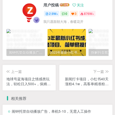
用户投稿
关注
2.9W+
0
3
876W+
我只愿面朝大海，春暖花开
闹钟托管自动播放广告，单机5-10，无需人工操作
2023年最新小红书成人电商项目，简单易操作【详细教程】
上一篇
下一篇
地球号蓝海项目之情感类玩
新闻打卡项目，小红书40天
法，轻松日入500+，保姆级
涨粉4.1w，高客单精准粉，
教程
变现能力超强
相关推荐
闹钟托管自动播放广告，单机5-10，无需人工操作