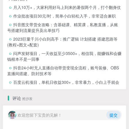
月入10万+，大家利用好马上到来的暑假两个月，打个翻身仗
作业批改项目30元/时，简单小白轻松入手，非常适合兼职
抖音图文带货全攻略：含基础课、精英课，私教直播，从账
号搭建到流量提升及出单技巧
2023巨量千川小白到高手：推广逻辑 计划搭建 搭建思路等
(教程+图文+配套)
闷声发财项目，一天收益至少3500+，相信我，能赚钱和会赚
钱根本不是一回事
抖音24小时无人直播自动带货变现全流程，账号装修、OBS
直播间搭建、防封技术等
百度云机项目，单机日收益300+，非常暴力，小白上手就会
评论
抢沙发
欢迎您留下宝贵的见解！
提交