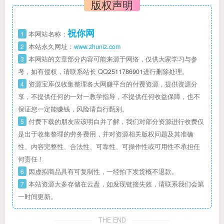
版权声明
祝你网
1
本网站名称：
2
本站永久网址：
www.zhuniz.com
3
本网站的文章部分内容可能来源于网络，仅供大家学习与参
考，如有侵权，请联系站长 QQ
2511786901
进行删除处理。
4
资源宝库仅收集整理各大网赚平台的付费资源，提供资源分
享，不提供任何的一对一教学指导，不提供任何收益保障，也不
保证您一定能赚钱，风险请自行甄别。
5
付费下载的朋友应该明白并了解，我们对部分资源进行收费仅
是出于收集整理的劳务费用，并对资源相关版权问题及其准确
性、内容完整性、合法性、可靠性、可操作性或可用性不承担任
何责任！
6
因虚拟商品具有可复制性，一经拍下发货概不退款。
7
本站资源大多存储在云盘，如发现链接失效，请联系我们会第
一时间更新。
THE END