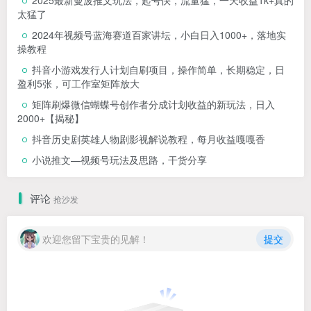
2025最新曼波推文玩法，起号快，流量猛，一天收益1k+真的
太猛了
2024年视频号蓝海赛道百家讲坛，小白日入1000+，落地实
操教程
抖音小游戏发行人计划自刷项目，操作简单，长期稳定，日
盈利5张，可工作室矩阵放大
矩阵刷爆微信蝴蝶号创作者分成计划收益的新玩法，日入
2000+【揭秘】
抖音历史剧英雄人物剧影视解说教程，每月收益嘎嘎香
小说推文—视频号玩法及思路，干货分享
评论
抢沙发
欢迎您留下宝贵的见解！
提交