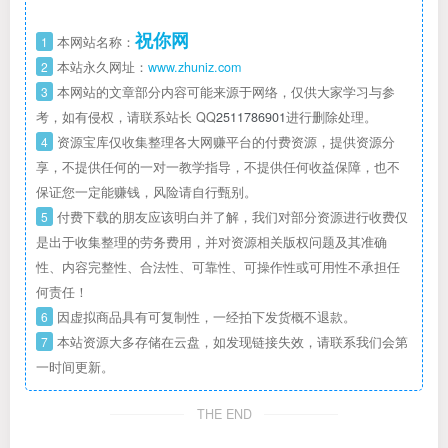
祝你网
1
本网站名称：
2
本站永久网址：
www.zhuniz.com
3
本网站的文章部分内容可能来源于网络，仅供大家学习与参
考，如有侵权，请联系站长 QQ
2511786901
进行删除处理。
4
资源宝库仅收集整理各大网赚平台的付费资源，提供资源分
享，不提供任何的一对一教学指导，不提供任何收益保障，也不
保证您一定能赚钱，风险请自行甄别。
5
付费下载的朋友应该明白并了解，我们对部分资源进行收费仅
是出于收集整理的劳务费用，并对资源相关版权问题及其准确
性、内容完整性、合法性、可靠性、可操作性或可用性不承担任
何责任！
6
因虚拟商品具有可复制性，一经拍下发货概不退款。
7
本站资源大多存储在云盘，如发现链接失效，请联系我们会第
一时间更新。
THE END