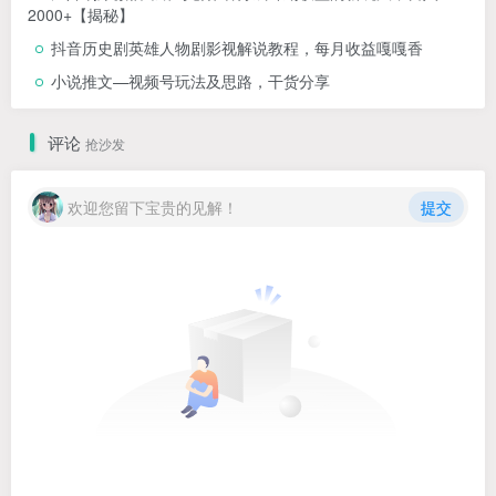
2000+【揭秘】
抖音历史剧英雄人物剧影视解说教程，每月收益嘎嘎香
小说推文—视频号玩法及思路，干货分享
评论
抢沙发
欢迎您留下宝贵的见解！
提交