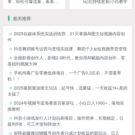
单，轻松引爆流量，条条原
玩法|持续更新|小白教学
创，多平台发布
相关推荐
2025自媒体系统实战训练营，21天掌握AI图文短视频内容创
作
抖音舞蹈账号运营与变现实战课，舞蹈个人ip短视频带货变现
全能影视创作人，影视2.0时代，教你用AI赋能内容创作，​零
基础到视频大神
手机纯看广告零撸低保项目，一个广告0.2左右，不需要养
机！！
2025最新曼波推文玩法，起号快，流量猛，一天收益1k+真的
太猛了
2024年视频号蓝海赛道百家讲坛，小白日入1000+，落地实
操教程
抖音小游戏发行人计划自刷项目，操作简单，长期稳定，日
盈利5张，可工作室矩阵放大
矩阵刷爆微信蝴蝶号创作者分成计划收益的新玩法，日入