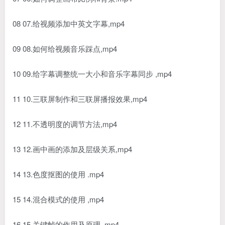
08 07.给视频添加中英文字幕,mp4
09 08.如何给视频音乐踩点,mp4
10 09.给字幕调整统一大小和音乐字幕同步 ,mp4
11 10.三联屏制作和三联屏播报效果,mp4
12 11.不透明度的调节方法,mp4
13 12.画中画的添加及层级关系,mp4
14 13.色度抠图的使用 .mp4
15 14.混合模式的使用 ,mp4
16 15.关键帧的作用及原理 .mp4