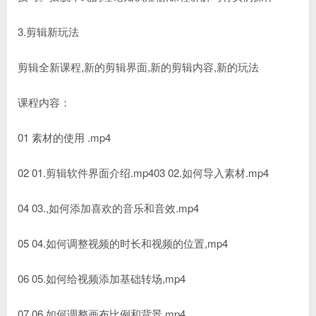
3.剪辑新玩法
剪辑全新课程,新的剪辑界面,新的剪辑内容,新的玩法
课程内容：
01 素材的使用 .mp4
02 01.剪辑软件界面介绍.mp403 02.如何导入素材.mp4
04 03.,如何添加喜欢的音乐和音效.mp4
05 04.如何调整视频的时长和视频的位置,mp4
06 05.如何给视频添加基础转场,mp4
07 06.如何调整画布比例和背景.mp4