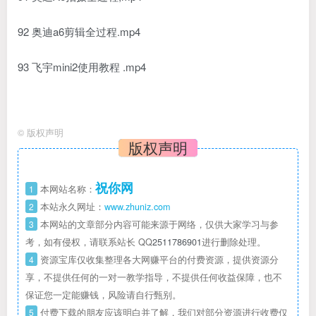
92 奥迪a6剪辑全过程.mp4
93 飞宇mini2使用教程 .mp4
©
版权声明
版权声明
祝你网
1
本网站名称：
2
本站永久网址：
www.zhuniz.com
3
本网站的文章部分内容可能来源于网络，仅供大家学习与参
考，如有侵权，请联系站长 QQ
2511786901
进行删除处理。
4
资源宝库仅收集整理各大网赚平台的付费资源，提供资源分
享，不提供任何的一对一教学指导，不提供任何收益保障，也不
保证您一定能赚钱，风险请自行甄别。
5
付费下载的朋友应该明白并了解，我们对部分资源进行收费仅