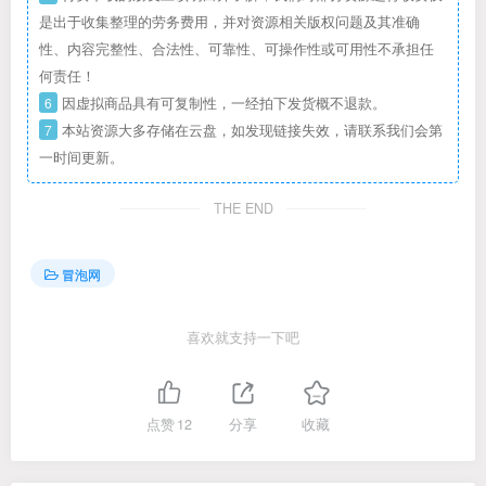
是出于收集整理的劳务费用，并对资源相关版权问题及其准确
性、内容完整性、合法性、可靠性、可操作性或可用性不承担任
何责任！
6
因虚拟商品具有可复制性，一经拍下发货概不退款。
7
本站资源大多存储在云盘，如发现链接失效，请联系我们会第
一时间更新。
THE END
冒泡网
喜欢就支持一下吧
点赞
12
分享
收藏