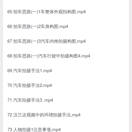
65 拍车思路(一)1车整体外观拍构图.mp4
66 拍车思路(一)2车身构图.mp4
67 拍车思路(一)3汽车内饰拍摄构图,mp4
68 拍车思路(一)汽车行驶中拍摄构图4.mp4
69 汽车拍摄手法1.mp4
70 汽车拍摄手法2.mp4
71 汽车拍摄手法3 .mp4
72 汉兰达视频中的环绕拍摄手法,mp4
73 人物拍摄1注意事项,mp4