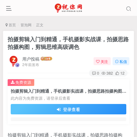
首页
冒泡网
正文
拍摄剪辑入门到精通，​手机摄影实战课，拍摄思路
拍摄构图，剪辑思维高级调色
用户投稿
关注
私信
2年前发布
0
382
12
免费资源
拍摄剪辑入门到精通，​手机摄影实战课，拍摄思路拍摄构图，剪辑思维高级调色
此内容为免费资源，请登录后查看
登录查看
拍摄剪辑入门到精通，​手机摄影实战课，拍摄思路拍摄构