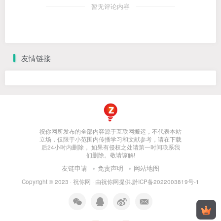
暂无评论内容
友情链接
祝你网所发布的全部内容源于互联网搬运，不代表本站
立场，仅限于小范围内传播学习和文献参考，请在下载
后24小时内删除， 如果有侵权之处请第一时间联系我
们删除。敬请谅解!
友链申请
免责声明
网站地图
Copyright © 2023 ·
祝你网
· 由
祝你网
提供.
黔ICP备2022003819号-1