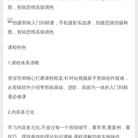
图，剪辑思维高级调色
课程特色
1.课程体系清晰
资深导师精心打磨课程框架,针对短视频新手剪辑创作疑难，
从剪辑软件介绍带剪辑基础、进阶、高级为一体的入门到精
通必修课
2.内容多元化
学习内容多元化,不放过每一个剪辑细节，重常用,重案例，重
技巧。摆脱单纯的理论知识灌输,课程讲解均有实例操作