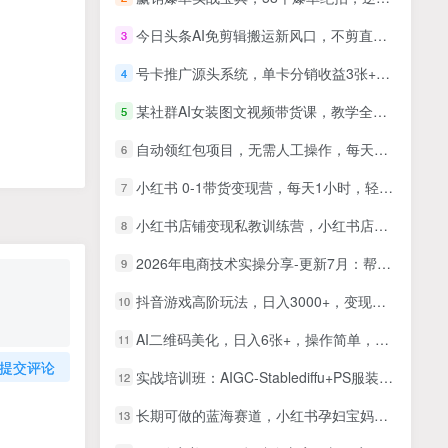
今日头条AI免剪辑搬运新风口，不剪直接发，暴力掘金日入四位数
3
号卡推广源头系统，单卡分销收益3张+，引流到变现全流程拆解
4
某社群AI女装图文视频带货课，教学全面，0基础到稳定出单，含抖音快速起号涨粉+拉流教学
5
自动领红包项目，无需人工操作，每天只需1分钟，红包领到手软
6
小红书 0-1带货变现营，每天1小时，轻松月入5位数（32节课）
7
小红书店铺变现私教训练营，小红书店铺0-1实战教学，手把手教会你如何运营一个店铺
8
2026年电商技术实操分享-更新7月：帮助商家掌握偏门黑科技，少走弯路，避免被割韭菜
9
抖音游戏高阶玩法，日入3000+，变现立竿见影，红利蓝海项目
10
AI二维码美化，日入6张+，操作简单，需求大，直接干
11
提交评论
实战培训班：AIGC-Stablediffu+PS服装设计-服装设计师的人工智能课（16节）
12
长期可做的蓝海赛道，小红书孕妇宝妈暴力拉新玩法，每日两小时可批量操作，单日收益500+
13