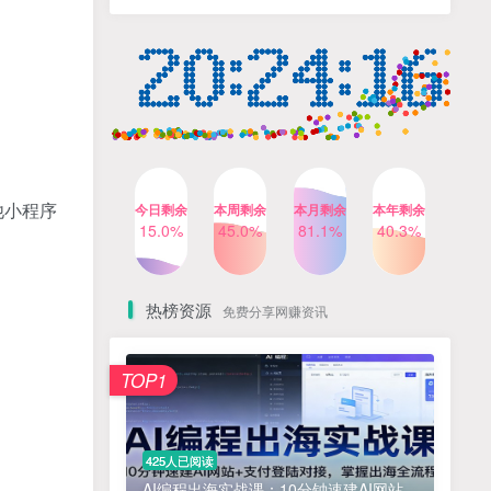
人出镜，不需要拍摄【更新
4个月前
424人已阅读
26年3月】
小红书笔记带货课，流量电
TOP4
商新机会，抓住小红书的流
量红利(更新26年2月)
5个月前
419人已阅读
AI商业编程智能体开发课：
TOP5
掌握LangChain+LangGraph
构建多智能体协同架构的核
4个月前
417人已阅读
心能力
他小程序
今日剩余
本周剩余
本月剩余
本年剩余
Gemini3.0实战系统课，
15.0%
45.0%
81.1%
40.3%
TOP6
Sora2视频实操，从入门到精
通多模态创作
4个月前
416人已阅读
热榜资源
免费分享网赚资讯
免费项目
TOP1
? 零加盟费｜红颜搭全国城市代理商招募正式启动！
1
淘宝天猫盈利突破特训营25年12月线下课，系统性的深度剖析电商企业经营之道，打造电商标准化运营体系
2
425人已阅读
抓亚马逊漏洞，免去店铺月租，一个流量大竞争小，让你有机会成大卖的赛道
3
AI编程出海实战课：10分钟速建AI网站