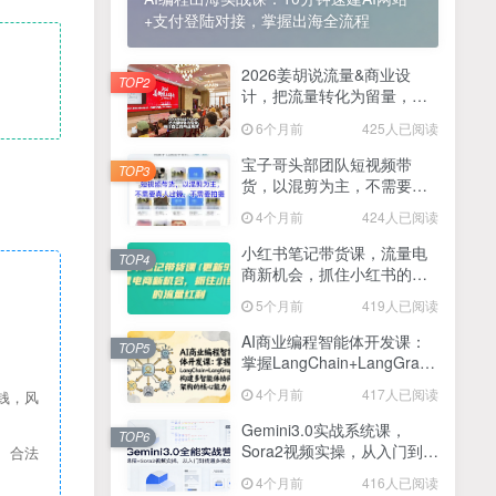
+支付登陆对接，掌握出海全流程
2025最新零撸项目，一部手机就可以操作，20秒一单，零投入纯薅羊毛，无门槛，一天200+【揭秘】
4
线上陪伴项目玩法，聊聊天就有收益的项目，一个月收益5000+
2026姜胡说流量&商业设
5
TOP2
计，把流量转化为留量，设
全网首发！答案之书网页版，全新玩法，搭配文档和网页，日入1k+零门槛小白首选副业
计自己的商业模式
6
6个月前
425人已阅读
25年7月小红书女粉新玩法，公域转私域变现，日轻松变现2张+，5分钟简单复制好上手
7
宝子哥头部团队短视频带
TOP3
货，以混剪为主，不需要真
情趣内衣暴利玩法，冷门赛道，日入1k+
8
人出镜，不需要拍摄【更新
4个月前
424人已阅读
26年3月】
在家就能做的项目，一天轻松300+，操作简单上手快
9
小红书笔记带货课，流量电
TOP4
商新机会，抓住小红书的流
2025年百家号AI图文掘金，手机操作单号月入4-5位数，低门槛【附指令+工具】
10
量红利(更新26年2月)
5个月前
419人已阅读
抖音情感文案项目玩法，单月涨粉3000+，新手小白也能做
11
AI商业编程智能体开发课：
TOP5
掌握LangChain+LangGraph
构建多智能体协同架构的核
4个月前
417人已阅读
钱，风
心能力
Gemini3.0实战系统课，
TOP6
Sora2视频实操，从入门到精
、合法
通多模态创作
4个月前
416人已阅读