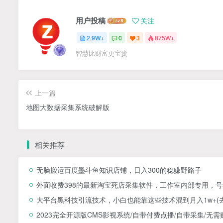
用户投稿
关注
2.9W+
0
3
875W+
智慧比财富更宝贵
上一篇
地图大数据采集系统破解版
相关推荐
无脑搬运百度墨斗鱼知识店铺，日入300的稳赚野路子
外面收费398的最新淘宝死店采集软件，工作室内部专用，号
大平台黑科技引流技术，小白也能靠这些技术混到月入1w+(
2023完全开源版CMS影视系统/自带付费点播/自带采集/无