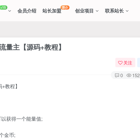
+15
荐介
会员介绍
站长加盟
创业项目
联系站长
接流量主【源码+教程】
关注
0
152
可以获得一个能量值;
个金币;