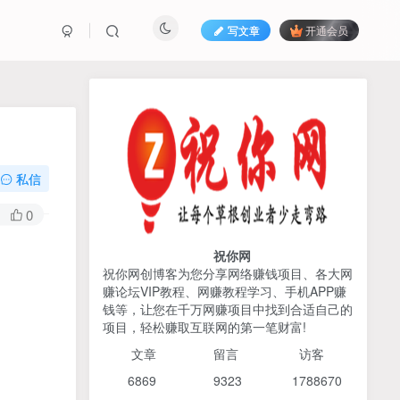
写文章
开通会员
热榜资源
免费分享网赚资讯
TOP1
私信
425人已阅读
0
AI编程出海实战课：10分钟速建AI网站
+支付登陆对接，掌握出海全流程
祝你网
祝你网创博客为您分享网络赚钱项目、各大网
赚论坛VIP教程、网赚教程学习、手机APP赚
2026姜胡说流量&商业设
TOP2
钱等，让您在千万网赚项目中找到合适自己的
计，把流量转化为留量，设
项目，轻松赚取互联网的第一笔财富!
计自己的商业模式
6个月前
425人已阅读
文章
留言 访客
宝子哥头部团队短视频带
TOP3
6869 9
323 1
788670
货，以混剪为主，不需要真