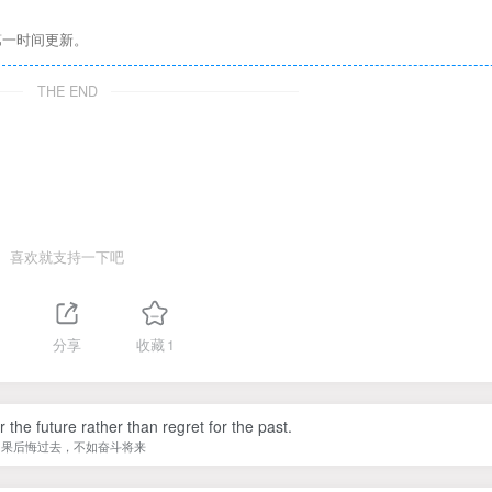
第一时间更新。
THE END
喜欢就支持一下吧
分享
收藏
1
r the future rather than regret for the past.
如果后悔过去，不如奋斗将来