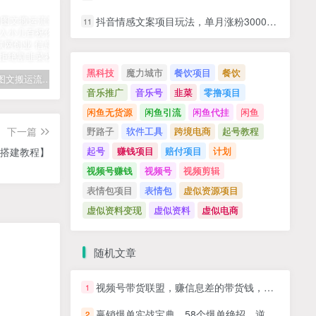
抖音情感文案项目玩法，单月涨粉3000+，新手小白也能做
11
黑科技
魔力城市
餐饮项目
餐饮
拆解抖音图文搬运流量掘金，可日入小几百
快手星火计划项目玩法，零门槛，单视频收益5000+，保姆级教程
汽水音乐听歌每天变现100+思路，第一时间入局抓住风口，玩法无私分享与你！
音乐推广
音乐号
韭菜
零撸项目
闲鱼无货源
闲鱼引流
闲鱼代挂
闲鱼
下一篇
野路子
软件工具
跨境电商
起号教程
起号
赚钱项目
赔付项目
计划
+搭建教程】
视频号赚钱
视频号
视频剪辑
表情包项目
表情包
虚似资源项目
虚似资料变现
虚似资料
虚似电商
随机文章
视频号带货联盟，赚信息差的带货钱，只需手机随时随地都可以做！
1
赢销爆单实战宝典，58个爆单绝招，逆风翻盘
2