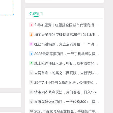
免费项目
? 零加盟费｜红颜搭全国城市代理商招募正式启动！
1
淘宝天猫盈利突破特训营25年12月线下课，系统性的深度剖析电商企业经营之道，打造电商标准化运营体系
2
抓亚马逊漏洞，免去店铺月租，一个流量大竞争小，让你有机会成大卖的赛道
3
2025最新零撸项目，一部手机就可以操作，20秒一单，零投入纯薅羊毛，无门槛，一天200+【揭秘】
4
线上陪伴项目玩法，聊聊天就有收益的项目，一个月收益5000+
5
全网首发！答案之书网页版，全新玩法，搭配文档和网页，日入1k+零门槛小白首选副业
6
25年7月小红书女粉新玩法，公域转私域变现，日轻松变现2张+，5分钟简单复制好上手
7
情趣内衣暴利玩法，冷门赛道，日入1k+
8
在家就能做的项目，一天轻松300+，操作简单上手快
9
2025年百家号AI图文掘金，手机操作单号月入4-5位数，低门槛【附指令+工具】
10