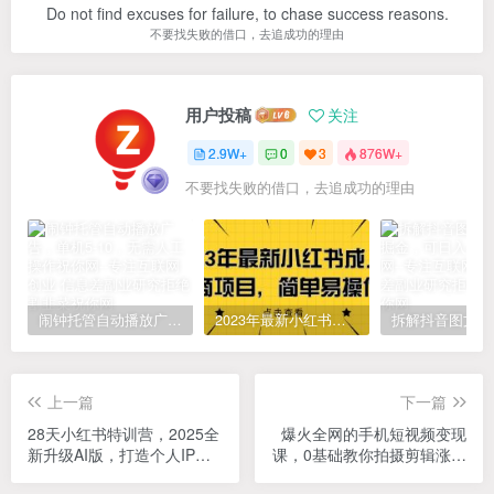
Do not find excuses for failure, to chase success reasons.
不要找失败的借口，去追成功的理由
用户投稿
关注
2.9W+
0
3
876W+
不要找失败的借口，去追成功的理由
闹钟托管自动播放广告，单机5-10，无需人工操作
2023年最新小红书成人电商项目，简单易操作【详细教程】
上一篇
下一篇
28天小红书特训营，2025全
爆火全网的手机短视频变现
新升级AI版，打造个人IP，
课，0基础教你拍摄剪辑涨粉
实现个人商业化
运营变现，用一部手机挣钱