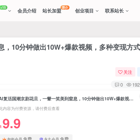
+15
荐介
会员介绍
站长加盟
创业项目
联系站长
息，10分钟做出10W+爆款视频，多种变现方
关注
0
192
AI复活国潮京剧花旦，一颦一笑美到窒息，10分钟做出10W+爆款视频，多种变现方式，月入五位数
此内容为付费资源，请付费后查看
9.9
R
免费
免费
包年会员
永久会员