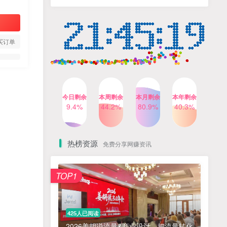
人出镜，不需要拍摄【更新
4个月前
424人已阅读
26年3月】
小红书笔记带货课，流量电
TOP4
商新机会，抓住小红书的流
量红利(更新26年2月)
买订单
5个月前
419人已阅读
AI商业编程智能体开发课：
TOP5
掌握LangChain+LangGraph
构建多智能体协同架构的核
4个月前
417人已阅读
心能力
今日剩余
本周剩余
本月剩余
本年剩余
公众号流量主之星座盘点赛
9.4%
44.2%
80.9%
40.3%
TOP6
道，起号快+流量稳，流程简
单，适合新手操作
3个月前
416人已阅读
热榜资源
免费分享网赚资讯
免费项目
TOP1
? 零加盟费｜红颜搭全国城市代理商招募正式启动！
1
淘宝天猫盈利突破特训营25年12月线下课，系统性的深度剖析电商企业经营之道，打造电商标准化运营体系
2
425人已阅读
抓亚马逊漏洞，免去店铺月租，一个流量大竞争小，让你有机会成大卖的赛道
3
2026姜胡说流量&商业设计，把流量转化