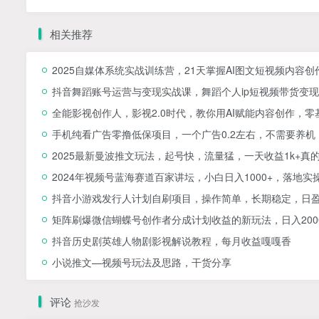
相关推荐
2025自媒体系统实战训练营，21天掌握AI图文短视频内容创
抖音舞蹈账号运营与变现实战课，舞蹈个人ip短视频带货变现
全能影视创作人，影视2.0时代，教你用AI赋能内容创作，​
手机纯看广告零撸低保项目，一个广告0.2左右，不需要养机
2025最新曼波推文玩法，起号快，流量猛，一天收益1k+真
2024年视频号蓝海赛道百家讲坛，小白日入1000+，落地实
抖音小游戏发行人计划自刷项目，操作简单，长期稳定，日盈
矩阵刷爆微信蝴蝶号创作者分成计划收益的新玩法，日入200
抖音历史剧英雄人物剧影视解说教程，每月收益嘎嘎香
小说推文—视频号玩法及思路，干货分享
评论
抢沙发