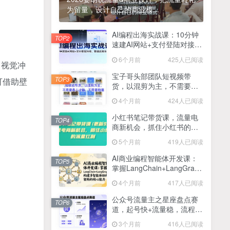
为留量，设计自己的商业模...
2025最新零撸项目，一部手机就可以操作，20秒一单，零投入纯薅羊毛，无门槛，一天200+【揭秘】
4
线上陪伴项目玩法，聊聊天就有收益的项目，一个月收益5000+
AI编程出海实战课：10分钟
5
TOP2
速建AI网站+支付登陆对接，
全网首发！答案之书网页版，全新玩法，搭配文档和网页，日入1k+零门槛小白首选副业
掌握出海全流程
6
6个月前
425人已阅读
、视觉冲
25年7月小红书女粉新玩法，公域转私域变现，日轻松变现2张+，5分钟简单复制好上手
7
宝子哥头部团队短视频带
TOP3
可借助壁
货，以混剪为主，不需要真
情趣内衣暴利玩法，冷门赛道，日入1k+
8
人出镜，不需要拍摄【更新
4个月前
424人已阅读
26年3月】
在家就能做的项目，一天轻松300+，操作简单上手快
9
小红书笔记带货课，流量电
TOP4
商新机会，抓住小红书的流
2025年百家号AI图文掘金，手机操作单号月入4-5位数，低门槛【附指令+工具】
10
量红利(更新26年2月)
5个月前
419人已阅读
抖音情感文案项目玩法，单月涨粉3000+，新手小白也能做
11
AI商业编程智能体开发课：
TOP5
掌握LangChain+LangGraph
构建多智能体协同架构的核
4个月前
417人已阅读
心能力
公众号流量主之星座盘点赛
TOP6
道，起号快+流量稳，流程简
单，适合新手操作
3个月前
416人已阅读