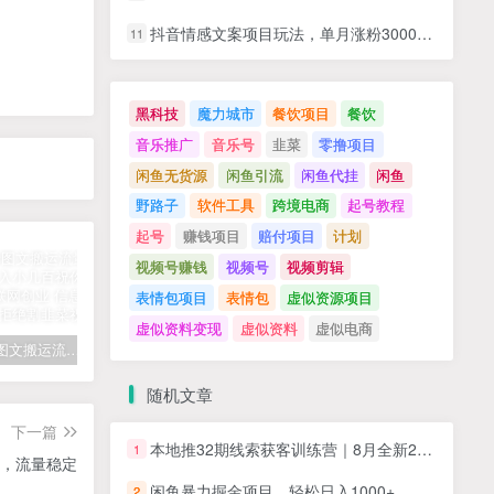
抖音情感文案项目玩法，单月涨粉3000+，新手小白也能做
11
黑科技
魔力城市
餐饮项目
餐饮
音乐推广
音乐号
韭菜
零撸项目
闲鱼无货源
闲鱼引流
闲鱼代挂
闲鱼
野路子
软件工具
跨境电商
起号教程
起号
赚钱项目
赔付项目
计划
视频号赚钱
视频号
视频剪辑
表情包项目
表情包
虚似资源项目
虚似资料变现
虚似资料
虚似电商
拆解抖音图文搬运流量掘金，可日入小几百
快手星火计划项目玩法，零门槛，单视频收益5000+，保姆级教程
汽水音乐听歌每天变现100+思路，第一时间入局抓住风口，玩法无私分享与你！
随机文章
下一篇
本地推32期线索获客训练营｜8月全新2026投放教程，来客开户冷启动搜索广告素材优化全链路实操教学
1
作，流量稳定
闲鱼暴力掘金项目，轻松日入1000+
2