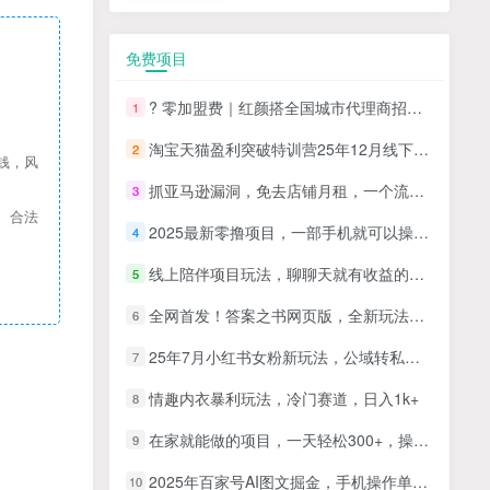
免费项目
? 零加盟费｜红颜搭全国城市代理商招募正式启动！
1
淘宝天猫盈利突破特训营25年12月线下课，系统性的深度剖析电商企业经营之道，打造电商标准化运营体系
2
钱，风
抓亚马逊漏洞，免去店铺月租，一个流量大竞争小，让你有机会成大卖的赛道
3
、合法
2025最新零撸项目，一部手机就可以操作，20秒一单，零投入纯薅羊毛，无门槛，一天200+【揭秘】
4
线上陪伴项目玩法，聊聊天就有收益的项目，一个月收益5000+
5
全网首发！答案之书网页版，全新玩法，搭配文档和网页，日入1k+零门槛小白首选副业
6
25年7月小红书女粉新玩法，公域转私域变现，日轻松变现2张+，5分钟简单复制好上手
7
情趣内衣暴利玩法，冷门赛道，日入1k+
8
在家就能做的项目，一天轻松300+，操作简单上手快
9
2025年百家号AI图文掘金，手机操作单号月入4-5位数，低门槛【附指令+工具】
10