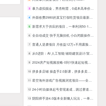
暴力虚拟掘金，男杏刚需，0成本高单价，单月轻松过W
3
外面收费2980的某宝打假吃货项目最新玩法【仅揭秘】
4
新需求大于供应的项目，一单利润50-100，很多人不知道【揭秘】
5
全自动成交 快手无脑挂机 小白闭眼操作 轻松日入1000+ 操作简单 当天…
6
普通人逆袭项目 月收益12万+不用露脸只说话直播找茬类小游戏 收益非常稳定
7
从0进阶：AI·人工智能·辅助建筑设计/室内/景观/规划（22节课）
8
2024房产短视频攻略-0到1快速起短视频账号，帮你解决地产小白对的全方面认知
9
拼多多店铺 操盘手2.0新课，拼多多卖货的底层逻辑，打造爆款的3个周期-8节
10
星空海外游戏广告视频浏览项目——全自动运行 | 每日4小时 | 收益自动到账
11
24小时自媒体起号变现速成，跳过赛道定位直接找对标，从账号搭建到盈利全流程
12
阴阳师手游4.0版本全新懒人玩法，一单30，小白一部手机无脑操作，稳定…
13