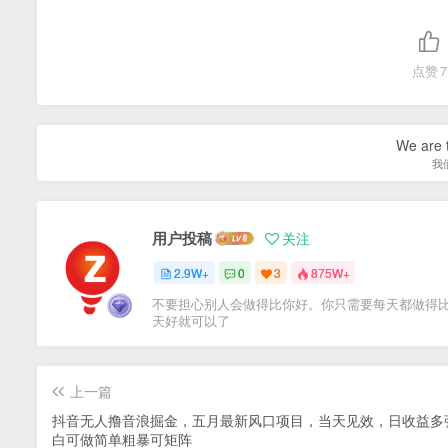
点赞
7
We are t
我
用户投稿
关注
2.9W+
0
3
875W+
不要担心别人会做得比你好。你只需要每天都做得
天好就可以了
上一篇
抖音无人撸音浪掘金，五月最新风口项目，当天见效，日收益多
白可做简单粗暴可矩阵