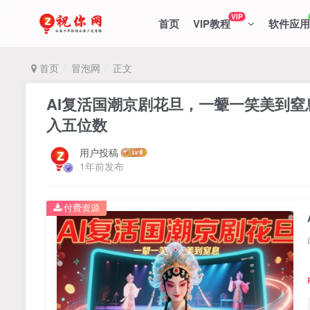
VIP
首页
VIP教程
软件应用
首页
冒泡网
正文
AI复活国潮京剧花旦，一颦一笑美到窒
入五位数
用户投稿
1年前发布
付费资源