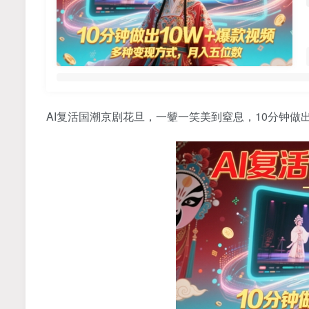
AI复活国潮京剧花旦，一颦一笑美到窒息，10分钟做