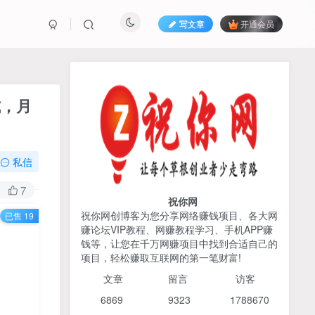
写文章
开通会员
热榜资源
免费分享网赚资讯
式，月
TOP1
私信
425人已阅读
2026姜胡说流量&商业设计，把流量转化
7
为留量，设计自己的商业模...
祝你网
祝你网创博客为您分享网络赚钱项目、各大网
已售 19
赚论坛VIP教程、网赚教程学习、手机APP赚
AI编程出海实战课：10分钟
TOP2
钱等，让您在千万网赚项目中找到合适自己的
速建AI网站+支付登陆对接，
项目，轻松赚取互联网的第一笔财富!
掌握出海全流程
6个月前
425人已阅读
文章
留言 访客
宝子哥头部团队短视频带
TOP3
6869 9
323 1
788670
货，以混剪为主，不需要真