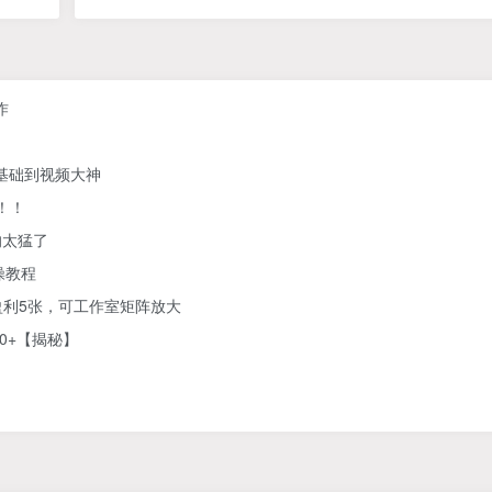
作
零基础到视频大神
！！
的太猛了
操教程
利5张，可工作室矩阵放大
0+【揭秘】