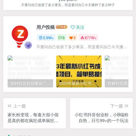
不要问自己收获了多少果实，而是要问自己今天播种了多少种子
用户投稿
关注
2.9W+
0
3
877W+
不要问自己收获了多少果实，而是要问自己今天播种了多少种子
闹钟托管自动播放广告，单机5-10，无需人工操作
2023年最新小红书成人电商项目，简单易操作【详细教程】
上一篇
下一篇
家长粉变现，每逢大假小假
小红书抖音创业粉，小B端粉
是真的都在疯狂成单疯狂收
自热，日引99+的一个玩法
米，在教培行业里挣你人生
的第一桶金，轻松又高效