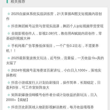
相关推荐
2025自媒体系统实战训练营，21天掌握AI图文短视频内容创
作
抖音舞蹈账号运营与变现实战课，舞蹈个人ip短视频带货变现
全能影视创作人，影视2.0时代，教你用AI赋能内容创作，​零
基础到视频大神
手机纯看广告零撸低保项目，一个广告0.2左右，不需要养
机！！
2025最新曼波推文玩法，起号快，流量猛，一天收益1k+真的
太猛了
2024年视频号蓝海赛道百家讲坛，小白日入1000+，落地实
操教程
抖音小游戏发行人计划自刷项目，操作简单，长期稳定，日
盈利5张，可工作室矩阵放大
矩阵刷爆微信蝴蝶号创作者分成计划收益的新玩法，日入
2000+【揭秘】
抖音历史剧英雄人物剧影视解说教程，每月收益嘎嘎香