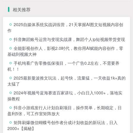
款，简单上传制作，变现日
货，适用大部分行业引流
1k+
相关推荐
2025自媒体系统实战训练营，21天掌握AI图文短视频内容创
作
抖音舞蹈账号运营与变现实战课，舞蹈个人ip短视频带货变现
全能影视创作人，影视2.0时代，教你用AI赋能内容创作，​零
基础到视频大神
手机纯看广告零撸低保项目，一个广告0.2左右，不需要养
机！！
2025最新曼波推文玩法，起号快，流量猛，一天收益1k+真的
太猛了
2024年视频号蓝海赛道百家讲坛，小白日入1000+，落地实
操教程
抖音小游戏发行人计划自刷项目，操作简单，长期稳定，日
盈利5张，可工作室矩阵放大
矩阵刷爆微信蝴蝶号创作者分成计划收益的新玩法，日入