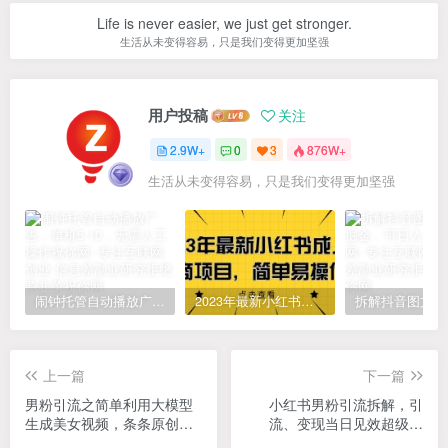
Don't give up just because of what people said. Use that as
your motivation to push harder.
别因为别人说的话而放弃，把那些话当做加倍努力的动力
用户投稿
关注
2.9W+
0
3
876W+
生活从未变得容易，只是我们变得更加坚强
闹钟托管自动播放广告，单机5-10，无需人工操作
2023年最新小红书成人电商项目，简单易操作【详细教程】
上一篇
下一篇
男粉引流之简单利用大模型
小红书男粉引流拆解，引
生成美女视频，条条原创爆
流、变现当日见效超级干