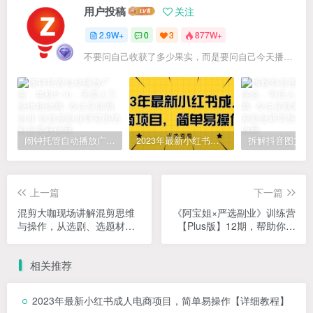
用户投稿
关注
2.9W+
0
3
877W+
不要问自己收获了多少果实，而是要问自己今天播种了多少种子
闹钟托管自动播放广告，单机5-10，无需人工操作
2023年最新小红书成人电商项目，简单易操作【详细教程】
上一篇
下一篇
混剪大咖现场讲解混剪思维
《阿宝姐×严选副业》训练营
与操作，从选剧、选题材到
【Plus版】12期，帮助你找
选场景识别好爆款，降低影
准适合自己的副业，开启斜
视作品混剪的封抖概率
杠人生
相关推荐
2023年最新小红书成人电商项目，简单易操作【详细教程】