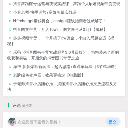
抖音舞蹈账号运营与变现实战课，舞蹈个人ip短视频带货变现
小希老师·快手运营+高阶剪辑实战课
N个chatgpt赚钱机会，chatgpt赚钱指南看这就够了！
抖音图文带货，月入10w+，图文账号从0到1【揭秘】
多多视频带货，一个月搞了3w佣金，小白入局超合适【揭
秘】
乐爸《抖音图书带货实战起号3.0升级版》，为您带来全新的
收获和突破，开启您的抖音图书带货之旅
海神·多多爆款新玩法，​起店思路+直通车玩法（3节精华课）
老牌绿色变声器，效果更稳定【电脑版】
于老师抖音小店随心推，搞懂抖音小店随心推投放流程及方
法
评论
抢沙发
欢迎您留下宝贵的见解！
提交