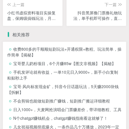
上一篇
下一篇
小红书虚拟资料项目实操复
抖音黑屏撸门票撸礼物玩
盘，保姆级搞钱玩法，月入
法，单手机即可操作，直播
2W＋！
抖音号就可以玩，一天三到
四位数
相关推荐
收费800多的千顺顺短剧玩法+开通权限+教程。玩法简单，操
作简单【揭秘】
宝哥婴儿奶粉项目，6个月赚85w【图文非视频】【揭秘】
手机发评论就有收益，一单10元日入9000+，新手小白复制
粘贴秒上手
宝哥·风向标发现金矿，抖音今日话题玩法，5天赚2000块钱
【拆解】
不会剪辑也能做短剧推广赚钱，短剧推广搬运详细教程
日入1000+，大麦网抢演唱会门票赚差价，带详细教程、工具
N个chatgpt赚钱机会，chatgpt赚钱指南看这就够了！
儿女祝福视频彻底爆火，一条作品几十万播放，2023年一定