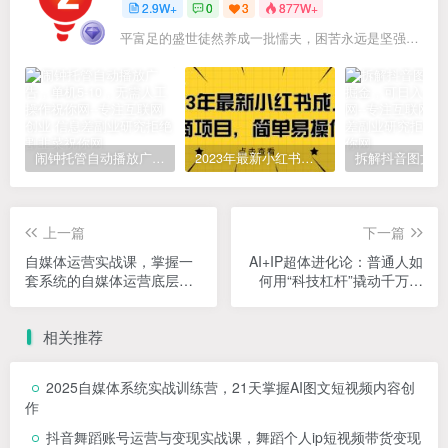
2.9W+
0
3
877W+
平富足的盛世徒然养成一批懦夫，困苦永远是坚强之母
闹钟托管自动播放广告，单机5-10，无需人工操作
2023年最新小红书成人电商项目，简单易操作【详细教程】
上一篇
下一篇
自媒体运营实战课，掌握一
AI+IP超体进化论：普通人如
套系统的自媒体运营底层方
何用“科技杠杆”撬动千万变
法论，成为优秀的内容创作
现闭环？
者
相关推荐
2025自媒体系统实战训练营，21天掌握AI图文短视频内容创
作
抖音舞蹈账号运营与变现实战课，舞蹈个人ip短视频带货变现