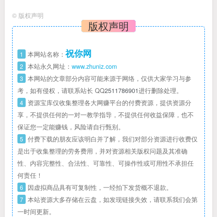
©
版权声明
版权声明
祝你网
1
本网站名称：
2
本站永久网址：
www.zhuniz.com
3
本网站的文章部分内容可能来源于网络，仅供大家学习与参
考，如有侵权，请联系站长 QQ
2511786901
进行删除处理。
4
资源宝库仅收集整理各大网赚平台的付费资源，提供资源分
享，不提供任何的一对一教学指导，不提供任何收益保障，也不
保证您一定能赚钱，风险请自行甄别。
5
付费下载的朋友应该明白并了解，我们对部分资源进行收费仅
是出于收集整理的劳务费用，并对资源相关版权问题及其准确
性、内容完整性、合法性、可靠性、可操作性或可用性不承担任
何责任！
6
因虚拟商品具有可复制性，一经拍下发货概不退款。
7
本站资源大多存储在云盘，如发现链接失效，请联系我们会第
一时间更新。