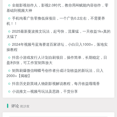
全能影视创作人，影视2.0时代，教你用AI赋能内容创作，​零
基础到视频大神
手机纯看广告零撸低保项目，一个广告0.2左右，不需要养
机！！
2025最新曼波推文玩法，起号快，流量猛，一天收益1k+真的
太猛了
2024年视频号蓝海赛道百家讲坛，小白日入1000+，落地实
操教程
抖音小游戏发行人计划自刷项目，操作简单，长期稳定，日
盈利5张，可工作室矩阵放大
矩阵刷爆微信蝴蝶号创作者分成计划收益的新玩法，日入
2000+【揭秘】
抖音历史剧英雄人物剧影视解说教程，每月收益嘎嘎香
小说推文—视频号玩法及思路，干货分享
评论
抢沙发